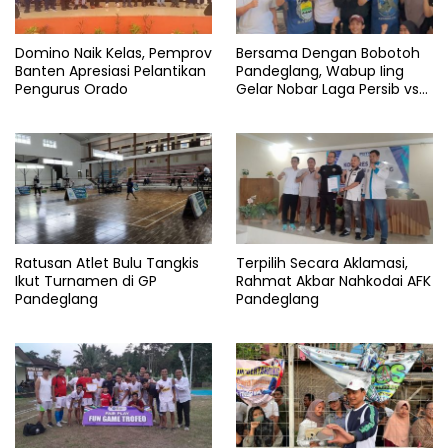
3
Olahraga
Domino Naik Kelas, Pemprov
Bersama Dengan Bobotoh
Banten Apresiasi Pelantikan
Pandeglang, Wabup Iing
Persikota
Pengurus Orado
Gelar Nobar Laga Persib vs
Persis
Prilly
Latuconsina
PSSI
Sepak
bola
Tangerang
Ratusan Atlet Bulu Tangkis
Terpilih Secara Aklamasi,
Ikut Turnamen di GP
Rahmat Akbar Nahkodai AFK
Pandeglang
Pandeglang