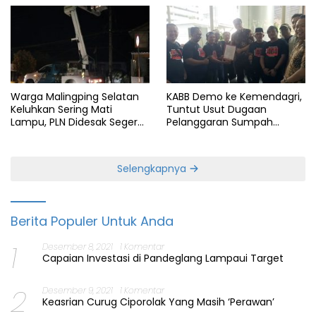
Warga Malingping Selatan
KABB Demo ke Kemendagri,
Keluhkan Sering Mati
Tuntut Usut Dugaan
Lampu, PLN Didesak Segera
Pelanggaran Sumpah
Perbaiki Layanan
Jabatan Gubernur Banten
Selengkapnya
Berita Populer Untuk Anda
1
Desember 8, 2021
1 Komentar
Capaian Investasi di Pandeglang Lampaui Target
2
Desember 9, 2021
1 Komentar
Keasrian Curug Ciporolak Yang Masih ‘Perawan’