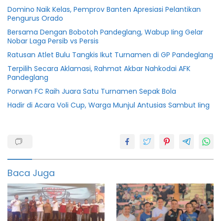
Domino Naik Kelas, Pemprov Banten Apresiasi Pelantikan
Pengurus Orado
Bersama Dengan Bobotoh Pandeglang, Wabup Iing Gelar
Nobar Laga Persib vs Persis
Ratusan Atlet Bulu Tangkis Ikut Turnamen di GP Pandeglang
Terpilih Secara Aklamasi, Rahmat Akbar Nahkodai AFK
Pandeglang
Porwan FC Raih Juara Satu Turnamen Sepak Bola
Hadir di Acara Voli Cup, Warga Munjul Antusias Sambut Iing
Berita
bola
featured
Baca Juga
Indonesia
Info
bola
Liga