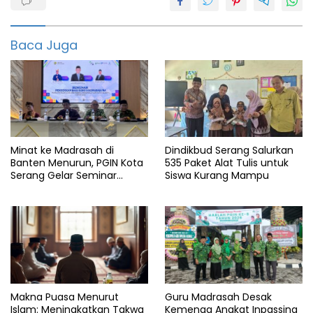
Camat
Kkn
Baca Juga
Pandeglang
Sindangresmi
Unma
Minat ke Madrasah di
Dindikbud Serang Salurkan
Banten Menurun, PGIN Kota
535 Paket Alat Tulis untuk
Serang Gelar Seminar
Siswa Kurang Mampu
Penguatan Guru
Makna Puasa Menurut
Guru Madrasah Desak
Islam: Meningkatkan Takwa
Kemenag Angkat Inpassing