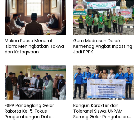
Makna Puasa Menurut
Guru Madrasah Desak
Islam: Meningkatkan Takwa
Kemenag Angkat Inpassing
dan Ketaqwaan
Jadi PPPK
FSPP Pandeglang Gelar
Bangun Karakter dan
Rakorta Ke-5, Fokus
Toleransi Siswa, UNPAM
Pengembangan Data
Serang Gelar Pengabdian
Pondok Pesantren
Masyarakat di MA
Manbaussalam