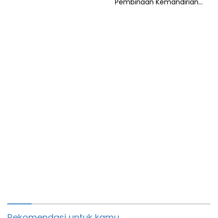
Pembinaan Kemandirian
Warga Binaan
Rekomendasi untuk kamu