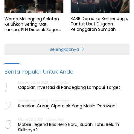
KABB Demo ke Kemendagri,
Warga Malingping Selatan
Tuntut Usut Dugaan
Keluhkan Sering Mati
Pelanggaran Sumpah
Lampu, PLN Didesak Segera
Jabatan Gubernur Banten
Perbaiki Layanan
Selengkapnya
Berita Populer Untuk Anda
1
Desember 8, 2021
1 Komentar
Capaian Investasi di Pandeglang Lampaui Target
2
Desember 9, 2021
1 Komentar
Keasrian Curug Ciporolak Yang Masih ‘Perawan’
3
Maret 22, 2022
1 Komentar
Mobile Legend Rilis Hero Baru, Sudah Tahu Belum
Skill-nya?