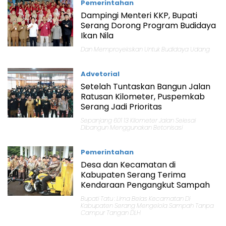
Pemerintahan
Dampingi Menteri KKP, Bupati
Serang Dorong Program Budidaya
Ikan Nila
Dan Memproyeksikan Untuk Budidaya Udang
Advetorial
Setelah Tuntaskan Bangun Jalan
Ratusan Kilometer, Puspemkab
Serang Jadi Prioritas
Sepanjang 601 13 Kilometer Jalan Selesai
Dibangun Menggunakan Betonisasi
Pemerintahan
Desa dan Kecamatan di
Kabupaten Serang Terima
Kendaraan Pengangkut Sampah
Bupati Tatu : Lima Belas Kecamatan Di
Kabupaten Serang Mengelola Sampah Tanpa
Campur Tangan DLH