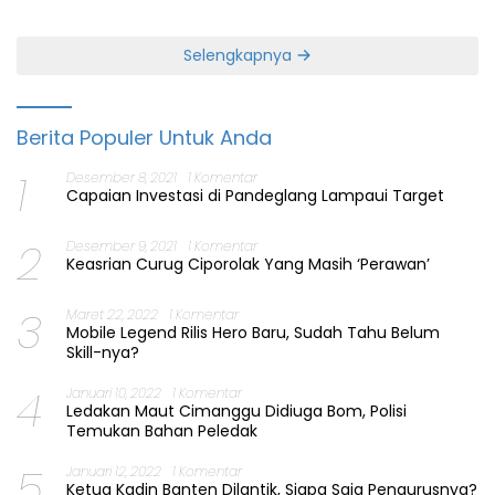
Perbaiki Layanan
Jabatan Gubernur Banten
Selengkapnya
Berita Populer Untuk Anda
1
Desember 8, 2021
1 Komentar
Capaian Investasi di Pandeglang Lampaui Target
2
Desember 9, 2021
1 Komentar
Keasrian Curug Ciporolak Yang Masih ‘Perawan’
3
Maret 22, 2022
1 Komentar
Mobile Legend Rilis Hero Baru, Sudah Tahu Belum
Skill-nya?
4
Januari 10, 2022
1 Komentar
Ledakan Maut Cimanggu Didiuga Bom, Polisi
Temukan Bahan Peledak
5
Januari 12, 2022
1 Komentar
Ketua Kadin Banten Dilantik, Siapa Saja Pengurusnya?