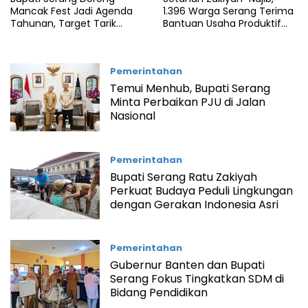
Mancak Fest Jadi Agenda
1.396 Warga Serang Terima
Tahunan, Target Tarik
Bantuan Usaha Produktif
Wisatawan Luar Daerah
untuk Bangkitkan Ekonomi
Keluarga
Pemerintahan
Temui Menhub, Bupati Serang
Minta Perbaikan PJU di Jalan
Nasional
Pemerintahan
Bupati Serang Ratu Zakiyah
Perkuat Budaya Peduli Lingkungan
dengan Gerakan Indonesia Asri
Pemerintahan
Gubernur Banten dan Bupati
Serang Fokus Tingkatkan SDM di
Bidang Pendidikan