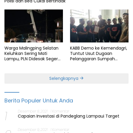
Polisi dan Bea Cukai Bertindak
Warga Malingping Selatan
KABB Demo ke Kemendagri,
Keluhkan Sering Mati
Tuntut Usut Dugaan
Lampu, PLN Didesak Segera
Pelanggaran Sumpah
Perbaiki Layanan
Jabatan Gubernur Banten
Selengkapnya
Berita Populer Untuk Anda
1
Desember 8, 2021
1 Komentar
Capaian Investasi di Pandeglang Lampaui Target
Desember 9, 2021
1 Komentar