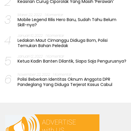
2
Keasrian Curug Ciporolak Yang Masih ‘Perawan’
3
Maret 22, 2022
1 Komentar
Mobile Legend Rilis Hero Baru, Sudah Tahu Belum
Skill-nya?
4
Januari 10, 2022
1 Komentar
Ledakan Maut Cimanggu Didiuga Bom, Polisi
Temukan Bahan Peledak
5
Januari 12, 2022
1 Komentar
Ketua Kadin Banten Dilantik, Siapa Saja Pengurusnya?
6
November 22, 2022
1 Komentar
Polisi Beberkan Identitas Oknum Anggota DPR
Pandeglang Yang Diduga Terjerat Kasus Cabul