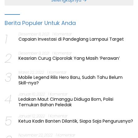
Selengkapnya
Berita Populer Untuk Anda
1
Desember 8, 2021
1 Komentar
Capaian Investasi di Pandeglang Lampaui Target
2
Desember 9, 2021
1 Komentar
Keasrian Curug Ciporolak Yang Masih ‘Perawan’
3
Maret 22, 2022
1 Komentar
Mobile Legend Rilis Hero Baru, Sudah Tahu Belum
Skill-nya?
4
Januari 10, 2022
1 Komentar
Ledakan Maut Cimanggu Didiuga Bom, Polisi
Temukan Bahan Peledak
5
Januari 12, 2022
1 Komentar
Ketua Kadin Banten Dilantik, Siapa Saja Pengurusnya?
November 22, 2022
1 Komentar