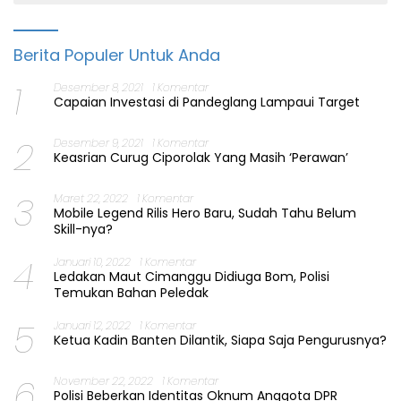
Berita Populer Untuk Anda
1
Desember 8, 2021
1 Komentar
Capaian Investasi di Pandeglang Lampaui Target
2
Desember 9, 2021
1 Komentar
Keasrian Curug Ciporolak Yang Masih ‘Perawan’
3
Maret 22, 2022
1 Komentar
Mobile Legend Rilis Hero Baru, Sudah Tahu Belum
Skill-nya?
4
Januari 10, 2022
1 Komentar
Ledakan Maut Cimanggu Didiuga Bom, Polisi
Temukan Bahan Peledak
5
Januari 12, 2022
1 Komentar
Ketua Kadin Banten Dilantik, Siapa Saja Pengurusnya?
6
November 22, 2022
1 Komentar
Polisi Beberkan Identitas Oknum Anggota DPR