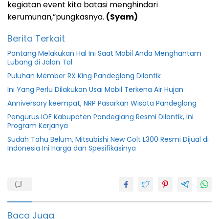
kegiatan event kita batasi menghindari
kerumunan,”pungkasnya.
(Syam)
Berita Terkait
Pantang Melakukan Hal Ini Saat Mobil Anda Menghantam
Lubang di Jalan Tol
Puluhan Member RX King Pandeglang Dilantik
Ini Yang Perlu Dilakukan Usai Mobil Terkena Air Hujan
Anniversary keempat, NRP Pasarkan Wisata Pandeglang
Pengurus IOF Kabupaten Pandeglang Resmi Dilantik, Ini
Program Kerjanya
Sudah Tahu Belum, Mitsubishi New Colt L300 Resmi Dijual di
Indonesia Ini Harga dan Spesifikasinya
Berita
Berita
pandeglang
Baca Juga
Covid-