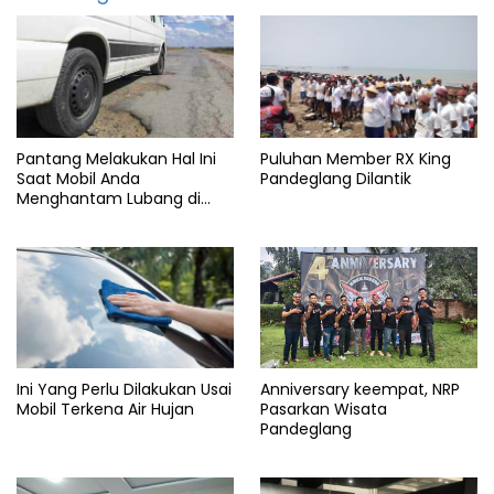
19
Grasstrack
IMI
Info
pandeglang
Pantang Melakukan Hal Ini
Puluhan Member RX King
Saat Mobil Anda
Pandeglang Dilantik
Kabupaten
Menghantam Lubang di
Pandeglang
Jalan Tol
Lesung
Omicron
Pandemi
Panimbang
Ini Yang Perlu Dilakukan Usai
Anniversary keempat, NRP
Polres
Mobil Terkena Air Hujan
Pasarkan Wisata
Pandeglang
Pandeglang
Tanjung