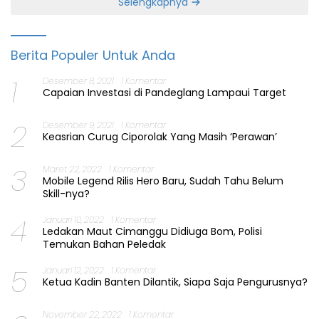
Selengkapnya
Berita Populer Untuk Anda
1
Desember 8, 2021
1 Komentar
Capaian Investasi di Pandeglang Lampaui Target
2
Desember 9, 2021
1 Komentar
Keasrian Curug Ciporolak Yang Masih ‘Perawan’
3
Maret 22, 2022
1 Komentar
Mobile Legend Rilis Hero Baru, Sudah Tahu Belum
Skill-nya?
4
Januari 10, 2022
1 Komentar
Ledakan Maut Cimanggu Didiuga Bom, Polisi
Temukan Bahan Peledak
5
Januari 12, 2022
1 Komentar
Ketua Kadin Banten Dilantik, Siapa Saja Pengurusnya?
November 22, 2022
1 Komentar