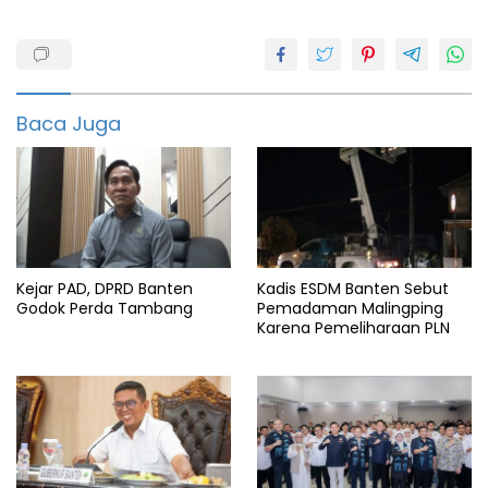
Berita
digital
Bkd
Baca Juga
Demokrat
Digitalisasi
DPR
RI
featured
Kejar PAD, DPRD Banten
Kadis ESDM Banten Sebut
Info
Godok Perda Tambang
Pemadaman Malingping
digital
Karena Pemeliharaan PLN
Pemerintah
Transformasi
Digital