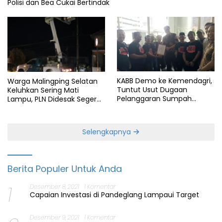
Polisi dan Bea Cukai Bertindak
KABB Demo ke Kemendagri,
Warga Malingping Selatan
Tuntut Usut Dugaan
Keluhkan Sering Mati
Pelanggaran Sumpah
Lampu, PLN Didesak Segera
Jabatan Gubernur Banten
Perbaiki Layanan
Selengkapnya
Berita Populer Untuk Anda
1
Desember 8, 2021
1 Komentar
Capaian Investasi di Pandeglang Lampaui Target
Desember 9, 2021
1 Komentar