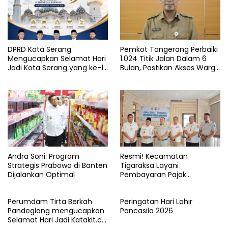
DPRD Kota Serang
Pemkot Tangerang Perbaiki
Mengucapkan Selamat Hari
1.024 Titik Jalan Dalam 6
Jadi Kota Serang yang ke-19
Bulan, Pastikan Akses Warga
Tahun
Aman dan Nyaman
Andra Soni: Program
Resmi! Kecamatan
Strategis Prabowo di Banten
Tigaraksa Layani
Dijalankan Optimal
Pembayaran Pajak
Kendaraan Bermotor di
Kabupaten Tangerang
Perumdam Tirta Berkah
Peringatan Hari Lahir
Pandeglang mengucapkan
Pancasila 2026
Selamat Hari Jadi Katakit.co