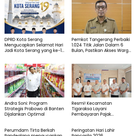
DPRD Kota Serang
Pemkot Tangerang Perbaiki
Mengucapkan Selamat Hari
1.024 Titik Jalan Dalam 6
Jadi Kota Serang yang ke-19
Bulan, Pastikan Akses Warga
Tahun
Aman dan Nyaman
Andra Soni: Program
Resmi! Kecamatan
Strategis Prabowo di Banten
Tigaraksa Layani
Dijalankan Optimal
Pembayaran Pajak
Kendaraan Bermotor di
Kabupaten Tangerang
Perumdam Tirta Berkah
Peringatan Hari Lahir
Pandeglang mengucapkan
Pancasila 2026