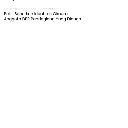
November 22, 2022
1 Komentar
Polisi Beberkan Identitas Oknum
Anggota DPR Pandeglang Yang Diduga
Terjerat Kasus Cabul