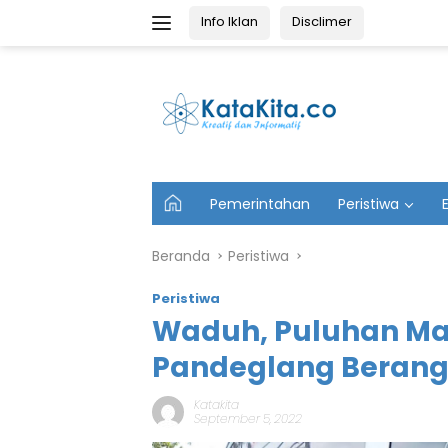
Langsung
Info Iklan
Disclimer
ke
konten
U
Pemerintahan
Peristiwa
t
a
m
Beranda
Peristiwa
a
Peristiwa
Waduh, Puluhan Ma
Pandeglang Berang
Katakita
September 5, 2022