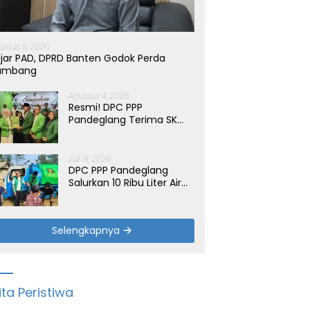
ustus 5, 2026
jar PAD, DPRD Banten Godok Perda
ambang
Agustus 4, 2026
Resmi! DPC PPP
Pandeglang Terima SK
Periode 2026-2031, Target
Dongkrak Suara
Juli 31, 2026
DPC PPP Pandeglang
Salurkan 10 Ribu Liter Air
Bersih untuk Warga
Terdampak Kemarau di
Patia
Selengkapnya
ita Peristiwa