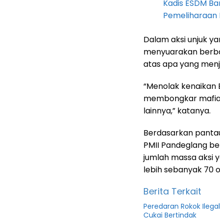
Kadis ESDM B
Pemeliharaan 
Dalam aksi unjuk ya
menyuarakan berba
atas apa yang menja
“Menolak kenaikan
membongkar mafia 
lainnya,” katanya.
Berdasarkan panta
PMII Pandeglang be
jumlah massa aksi 
lebih sebanyak 70 o
Berita Terkait
Peredaran Rokok Ilega
Cukai Bertindak