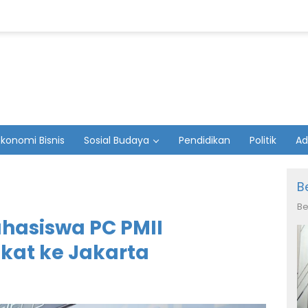
Ekonomi Bisnis
Sosial Budaya
Pendidikan
Politik
Ad
B
Be
hasiswa PC PMII
kat ke Jakarta