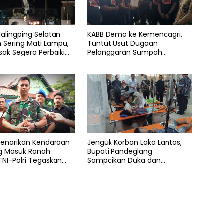
alingping Selatan
KABB Demo ke Kemendagri,
 Sering Mati Lampu,
Tuntut Usut Dugaan
sak Segera Perbaiki
Pelanggaran Sumpah
Jabatan Gubernur Banten
Penarikan Kendaraan
Jenguk Korban Laka Lantas,
ng Masuk Ranah
Bupati Pandeglang
NI-Polri Tegaskan
Sampaikan Duka dan
lid
Tanggung Biaya Pengobatan