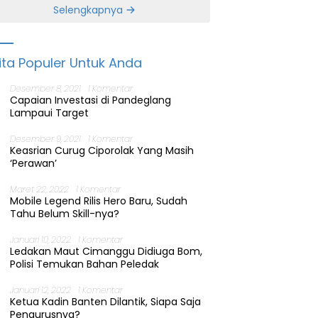
Banten
Selengkapnya
ita Populer Untuk Anda
Desember 8, 2021
1 Komentar
Capaian Investasi di Pandeglang
Lampaui Target
Desember 9, 2021
1 Komentar
Keasrian Curug Ciporolak Yang Masih
‘Perawan’
Maret 22, 2022
1 Komentar
Mobile Legend Rilis Hero Baru, Sudah
Tahu Belum Skill-nya?
Januari 10, 2022
1 Komentar
Ledakan Maut Cimanggu Didiuga Bom,
Polisi Temukan Bahan Peledak
Januari 12, 2022
1 Komentar
Ketua Kadin Banten Dilantik, Siapa Saja
Pengurusnya?