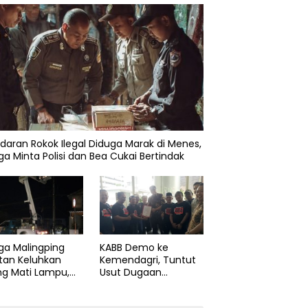
daran Rokok Ilegal Diduga Marak di Menes,
a Minta Polisi dan Bea Cukai Bertindak
ga Malingping
KABB Demo ke
tan Keluhkan
Kemendagri, Tuntut
ng Mati Lampu,
Usut Dugaan
Didesak Segera
Pelanggaran Sumpah
aiki Layanan
Jabatan Gubernur