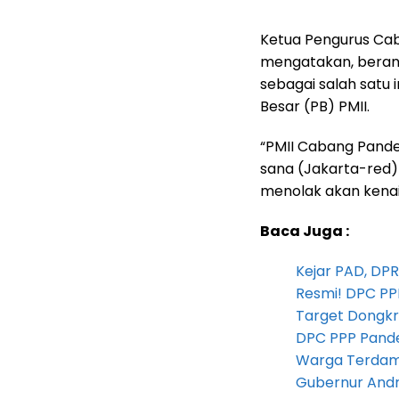
Ketua Pengurus Cab
mengatakan, beran
sebagai salah satu 
Besar (PB) PMII.
“PMII Cabang Pandeg
sana (Jakarta-red)
menolak akan kenai
Baca Juga :
Kejar PAD, D
Resmi! DPC PP
Target Dongkr
DPC PPP Pandeg
Warga Terdam
Gubernur Andra 