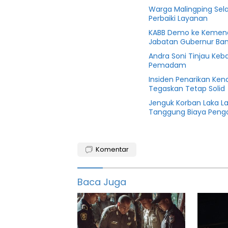
Warga Malingping Sela
Perbaiki Layanan
KABB Demo ke Kemend
Jabatan Gubernur Ba
Andra Soni Tinjau Keba
Pemadam
Insiden Penarikan Ken
Tegaskan Tetap Solid
Jenguk Korban Laka L
Tanggung Biaya Peng
Demo
BBM
Komentar
featured
Baca Juga
Info
bbm
Jakarta
PB