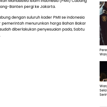
akan Mahasiswa Islam Indonesia (PMII) Cabang
ng-Banten pergi ke Jakarta.
bung dengan suluruh kader PMII se indonesia
 pemerintah menurunkan harga Bahan Bakar
sudah diberlakukan penyesuaian pada, Sabtu
.
Pere
Warg
War
Sela
Seri
PLN 
Perb