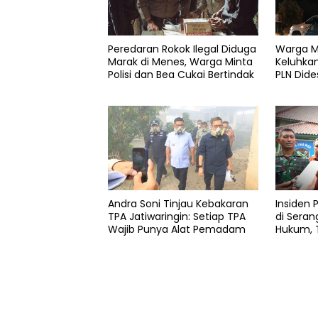
PMII
PC
PMII
Peredaran Rokok Ilegal Diduga
Warga M
Marak di Menes, Warga Minta
Keluhkan
PMII
Polisi dan Bea Cukai Bertindak
PLN Dide
Pandeglang
Layanan
Andra Soni Tinjau Kebakaran
Insiden 
TPA Jatiwaringin: Setiap TPA
di Sera
Wajib Punya Alat Pemadam
Hukum, T
Tetap So