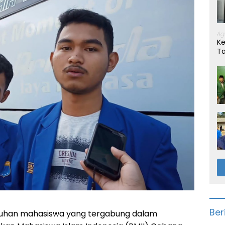
Ag
Ke
T
Ber
luhan mahasiswa yang tergabung dalam