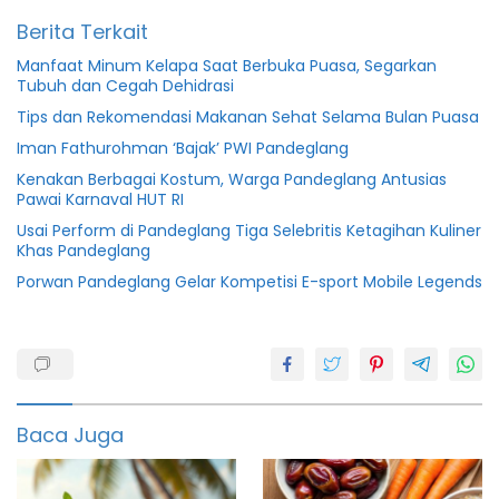
Berita Terkait
Manfaat Minum Kelapa Saat Berbuka Puasa, Segarkan
Tubuh dan Cegah Dehidrasi
Tips dan Rekomendasi Makanan Sehat Selama Bulan Puasa
Iman Fathurohman ‘Bajak’ PWI Pandeglang
Kenakan Berbagai Kostum, Warga Pandeglang Antusias
Pawai Karnaval HUT RI
Usai Perform di Pandeglang Tiga Selebritis Ketagihan Kuliner
Khas Pandeglang
Porwan Pandeglang Gelar Kompetisi E-sport Mobile Legends
featured
Info
kesehatan
Baca Juga
Lansia
Penyakit
orangtua