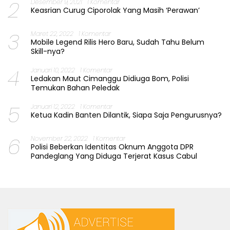
2
Desember 9, 2021
1 Komentar
Keasrian Curug Ciporolak Yang Masih ‘Perawan’
3
Maret 22, 2022
1 Komentar
Mobile Legend Rilis Hero Baru, Sudah Tahu Belum
Skill-nya?
4
Januari 10, 2022
1 Komentar
Ledakan Maut Cimanggu Didiuga Bom, Polisi
Temukan Bahan Peledak
5
Januari 12, 2022
1 Komentar
Ketua Kadin Banten Dilantik, Siapa Saja Pengurusnya?
6
November 22, 2022
1 Komentar
Polisi Beberkan Identitas Oknum Anggota DPR
Pandeglang Yang Diduga Terjerat Kasus Cabul