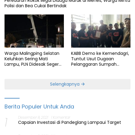
Peredaran Rokok Ilegal Diduga Marak di Menes, Warga Minta
Polisi dan Bea Cukai Bertindak
Warga Malingping Selatan
KABB Demo ke Kemendagri,
Keluhkan Sering Mati
Tuntut Usut Dugaan
Lampu, PLN Didesak Segera
Pelanggaran Sumpah
Perbaiki Layanan
Jabatan Gubernur Banten
Selengkapnya
Berita Populer Untuk Anda
1
Desember 8, 2021
1 Komentar
Capaian Investasi di Pandeglang Lampaui Target