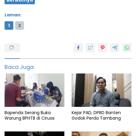
Laman:
1
2
Dinas
featured
Pandeglang
Baca Juga
Pkh
Sosial
Bapenda Serang Buka
Kejar PAD, DPRD Banten
Warung BPHTB di Ciruas
Godok Perda Tambang