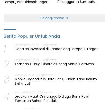
Pelanggaran Sumpah
Lampu, PLN Didesak Segera
Jabatan Gubernur Banten
Perbaiki Layanan
Selengkapnya
Berita Populer Untuk Anda
1
Desember 8, 2021
1 Komentar
Capaian Investasi di Pandeglang Lampaui Target
2
Desember 9, 2021
1 Komentar
Keasrian Curug Ciporolak Yang Masih ‘Perawan’
3
Maret 22, 2022
1 Komentar
Mobile Legend Rilis Hero Baru, Sudah Tahu Belum
Skill-nya?
4
Januari 10, 2022
1 Komentar
Ledakan Maut Cimanggu Didiuga Bom, Polisi
Temukan Bahan Peledak