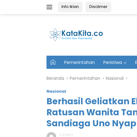
Langsung
Info Iklan
Disclimer
ke
konten
U
Pemerintahan
Peristiwa
t
a
m
Beranda
Pemerintahan
Nasional
a
Nasional
Berhasil Geliatkan
Ratusan Wanita Tan
Sandiaga Uno Nyap
Katakita