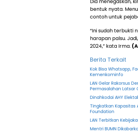
Dia menegaskan, ki
bentuk nyata. Menuru
contoh untuk pejaba
“Ini sudah terbukt
harapan palsu. Jadi,
2024,” kata Irma.
(A
Berita Terkait
Kok Bisa Whatsapp, F
Kemenkominfo
LAN Gelar Rakorsus D
Permasalahan Latsar 
Dinahkodai AHY Elektab
Tingkatkan Kapasitas
Foundation
LAN Terbitkan Kebijak
Mentri BUMN Dikabark