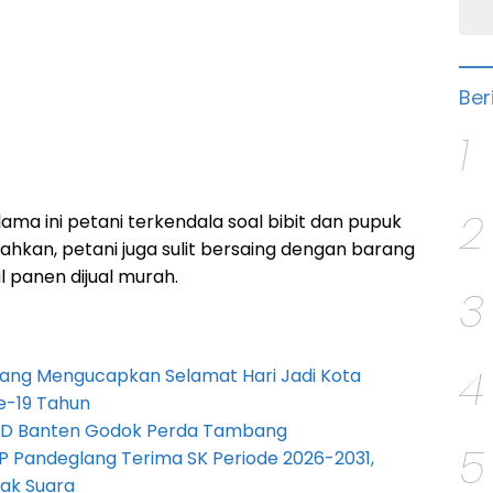
Ber
1
2
ama ini petani terkendala soal bibit dan pupuk
 Bahkan, petani juga sulit bersaing dengan barang
l panen dijual murah.
3
4
ang Mengucapkan Selamat Hari Jadi Kota
e-19 Tahun
PRD Banten Godok Perda Tambang
5
P Pandeglang Terima SK Periode 2026-2031,
ak Suara