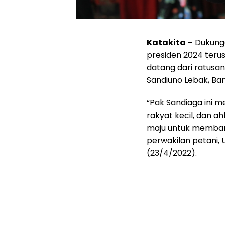
Katakita –
Dukunga
presiden 2024 terus
datang dari ratusa
Sandiuno Lebak, Ba
“Pak Sandiaga ini m
rakyat kecil, dan ah
maju untuk memban
perwakilan petani, U
(23/4/2022).