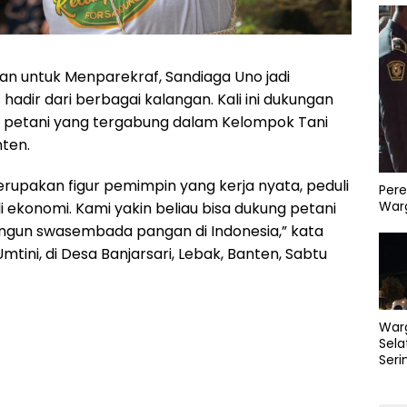
n untuk Menparekraf, Sandiaga Uno jadi
 hadir dari berbagai kalangan. Kali ini dukungan
n petani yang tergabung dalam Kelompok Tani
nten.
erupakan figur pemimpin yang kerja nyata, peduli
Pere
Warg
li ekonomi. Kami yakin beliau bisa dukung petani
gun swasembada pangan di Indonesia,” kata
mtini, di Desa Banjarsari, Lebak, Banten, Sabtu
War
Sela
Seri
PLN 
Perb