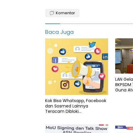
capres
2024
Komentar
sandiaga
uno
Baca Juga
LAN Gel
BKPSDM 
Guna At
Latsar C
Kok Bisa Whatsapp, Facebook
dan Sosmed Lainnya
Teracam Dibloki
Kemenkominfo