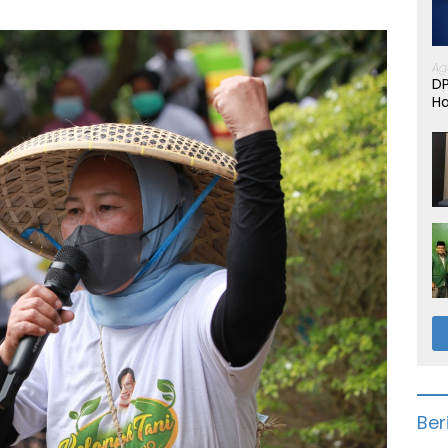
Ag
D
Ha
Ber