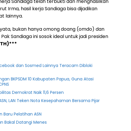
nerja Sandiaga telah terbukti dan menghasilkan
t Irma, hasil kerja Sandiaga bisa dijadikan
t lainnya.
i nyata, bukan hanya omong doang (omdo) dan
 Pak Sandiaga ini sosok ideal untuk jadi presiden
TH)***
acebook dan Sosmed Lainnya Teracam Dibloki
engan BKPSDM 10 Kabupaten Papua, Guna Atasi
CPNS
ilitas Demokrat Naik 11,6 Persen
 ASN, LAN Teken Nota Kesepahaman Bersama Pijar
an Baru Pelatihan ASN
an Bakal Datangi Menes