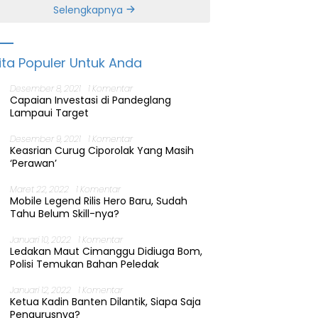
Banten
Selengkapnya
ita Populer Untuk Anda
Desember 8, 2021
1 Komentar
Capaian Investasi di Pandeglang
Lampaui Target
Desember 9, 2021
1 Komentar
Keasrian Curug Ciporolak Yang Masih
‘Perawan’
Maret 22, 2022
1 Komentar
Mobile Legend Rilis Hero Baru, Sudah
Tahu Belum Skill-nya?
Januari 10, 2022
1 Komentar
Ledakan Maut Cimanggu Didiuga Bom,
Polisi Temukan Bahan Peledak
Januari 12, 2022
1 Komentar
Ketua Kadin Banten Dilantik, Siapa Saja
Pengurusnya?