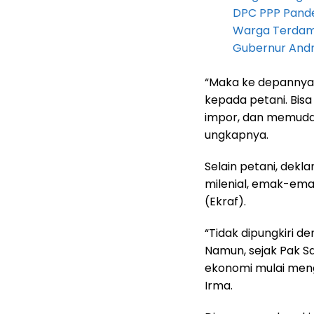
DPC PPP Pandeg
Warga Terdam
Gubernur Andra 
“Maka ke depannya
kepada petani. Bi
impor, dan memudah
ungkapnya.
Selain petani, dekl
milenial, emak-ema
(Ekraf).
“Tidak dipungkiri d
Namun, sejak Pak S
ekonomi mulai mengg
Irma.