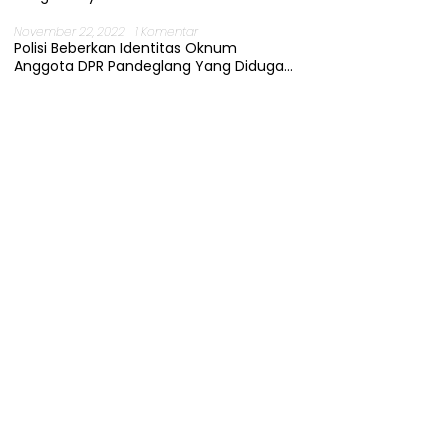
November 22, 2022
1 Komentar
Polisi Beberkan Identitas Oknum
Anggota DPR Pandeglang Yang Diduga
Terjerat Kasus Cabul