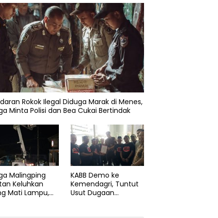
daran Rokok Ilegal Diduga Marak di Menes,
a Minta Polisi dan Bea Cukai Bertindak
ga Malingping
KABB Demo ke
tan Keluhkan
Kemendagri, Tuntut
ng Mati Lampu,
Usut Dugaan
Didesak Segera
Pelanggaran Sumpah
aiki Layanan
Jabatan Gubernur