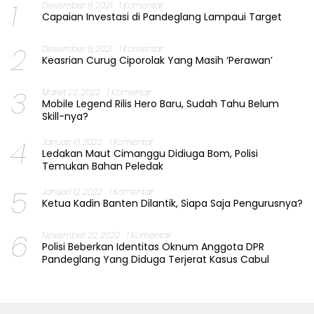
1
Desember 8, 2021
1 Komentar
Capaian Investasi di Pandeglang Lampaui Target
2
Desember 9, 2021
1 Komentar
Keasrian Curug Ciporolak Yang Masih ‘Perawan’
3
Maret 22, 2022
1 Komentar
Mobile Legend Rilis Hero Baru, Sudah Tahu Belum
Skill-nya?
4
Januari 10, 2022
1 Komentar
Ledakan Maut Cimanggu Didiuga Bom, Polisi
Temukan Bahan Peledak
5
Januari 12, 2022
1 Komentar
Ketua Kadin Banten Dilantik, Siapa Saja Pengurusnya?
6
November 22, 2022
1 Komentar
Polisi Beberkan Identitas Oknum Anggota DPR
Pandeglang Yang Diduga Terjerat Kasus Cabul