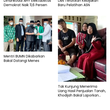
Dinahkodai AHY Elektabilitas
LAN Terbitkan Kebijakan
Demokrat Naik 11,6 Persen
Baru Pelatihan ASN
Mentri BUMN Dikabarkan
Bakal Datangi Menes
Tak Kunjung Menerima
Uang Hasil Penjualan Tanah,
Khodijah Bakal Laporkan
Mafia Tanah ke Polisi