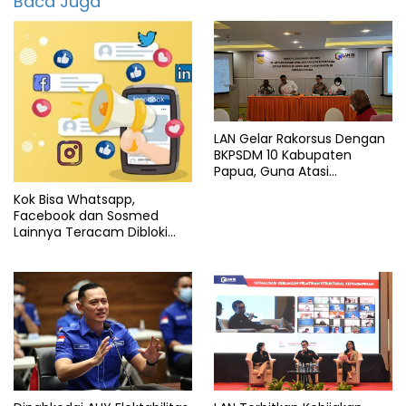
Baca Juga
Nasional
Informasi
Nasional
LAN Gelar Rakorsus Dengan
BKPSDM 10 Kabupaten
Papua, Guna Atasi
Permasalahan Latsar CPNS
Kok Bisa Whatsapp,
Facebook dan Sosmed
Lainnya Teracam Dibloki
Kemenkominfo