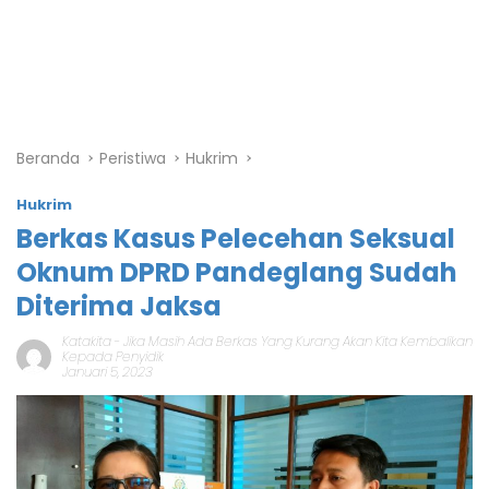
Beranda
Peristiwa
Hukrim
Hukrim
Berkas Kasus Pelecehan Seksual
Oknum DPRD Pandeglang Sudah
Diterima Jaksa
Katakita
-
Jika Masih Ada Berkas Yang Kurang Akan Kita Kembalikan
Kepada Penyidik
Januari 5, 2023