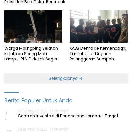
Polisi dan Bea Cukai Bertindak
Warga Malingping Selatan
KABB Demo ke Kemendagri,
Keluhkan Sering Mati
Tuntut Usut Dugaan
Lampu, PLN Didesak Segera
Pelanggaran Sumpah
Perbaiki Layanan
Jabatan Gubernur Banten
Selengkapnya
Berita Populer Untuk Anda
1
Desember 8, 2021
1 Komentar
Capaian Investasi di Pandeglang Lampaui Target
Desember 9, 2021
1 Komentar