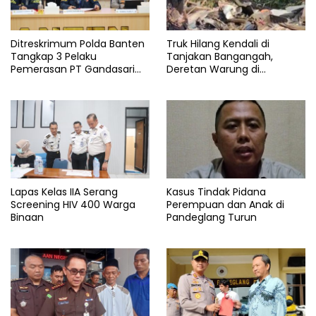
umum
Kejari
Pandeglang
Ditreskrimum Polda Banten
Truk Hilang Kendali di
Tangkap 3 Pelaku
Tanjakan Bangangah,
Oknum
Pemerasan PT Gandasari
Deretan Warung di
DPRD
Energi, Ancam Duduki Kapal
Pandeglang Rata dengan
Tanah
Lapas Kelas IIA Serang
Kasus Tindak Pidana
Screening HIV 400 Warga
Perempuan dan Anak di
Binaan
Pandeglang Turun