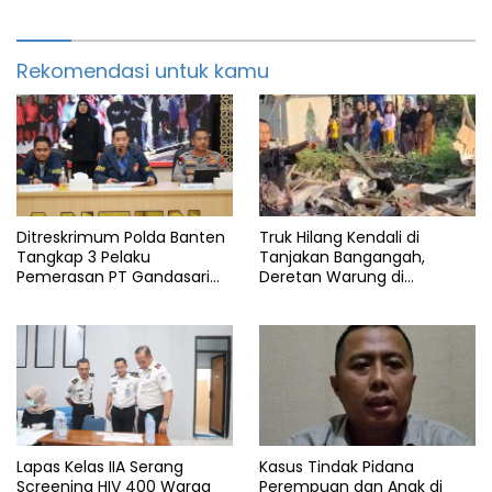
Rekomendasi untuk kamu
Ditreskrimum Polda Banten
Truk Hilang Kendali di
Tangkap 3 Pelaku
Tanjakan Bangangah,
Pemerasan PT Gandasari
Deretan Warung di
Energi, Ancam Duduki Kapal
Pandeglang Rata dengan
Tanah
Lapas Kelas IIA Serang
Kasus Tindak Pidana
Screening HIV 400 Warga
Perempuan dan Anak di