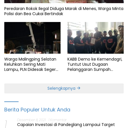
Peredaran Rokok Ilegal Diduga Marak di Menes, Warga Minta
Polisi dan Bea Cukai Bertindak
Warga Malingping Selatan
KABB Demo ke Kemendagri,
Keluhkan Sering Mati
Tuntut Usut Dugaan
Lampu, PLN Didesak Segera
Pelanggaran Sumpah
Perbaiki Layanan
Jabatan Gubernur Banten
Selengkapnya
Berita Populer Untuk Anda
1
Desember 8, 2021
1 Komentar
Capaian Investasi di Pandeglang Lampaui Target