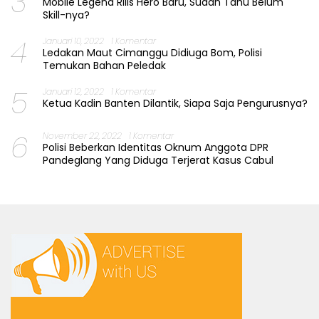
3
Mobile Legend Rilis Hero Baru, Sudah Tahu Belum
Skill-nya?
4
Januari 10, 2022
1 Komentar
Ledakan Maut Cimanggu Didiuga Bom, Polisi
Temukan Bahan Peledak
5
Januari 12, 2022
1 Komentar
Ketua Kadin Banten Dilantik, Siapa Saja Pengurusnya?
6
November 22, 2022
1 Komentar
Polisi Beberkan Identitas Oknum Anggota DPR
Pandeglang Yang Diduga Terjerat Kasus Cabul