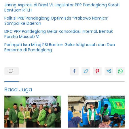
Jaring Aspirasi di Dapil VI, Legislator PPP Pandeglang Soroti
Bantuan RTLH
Politisi PKB Pandeglang Optimistis “Prabowo Nomics”
Sampai ke Daerah
DPC PPP Pandeglang Gelar Konsolidasi Internal, Bentuk
Panitia Muscab VI
Peringati Isra Mi’raj PSI Banten Gelar Istighosah dan Doa
Bersama di Pandeglang
Berita
pandeglang
Berita
politik
Baca Juga
Calon
Bupati
featured
info
banten