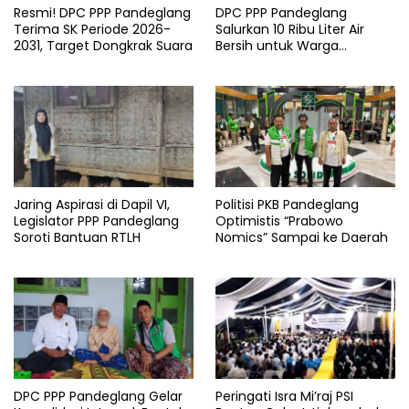
Resmi! DPC PPP Pandeglang
DPC PPP Pandeglang
Info
pandeglang
Terima SK Periode 2026-
Salurkan 10 Ribu Liter Air
2031, Target Dongkrak Suara
Bersih untuk Warga
Kabupaten
Terdampak Kemarau di
Patia
Pandeglang
Jaring Aspirasi di Dapil VI,
Politisi PKB Pandeglang
Legislator PPP Pandeglang
Optimistis “Prabowo
Soroti Bantuan RTLH
Nomics” Sampai ke Daerah
DPC PPP Pandeglang Gelar
Peringati Isra Mi’raj PSI