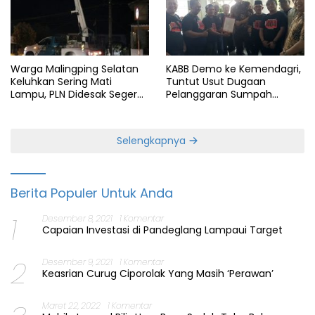
Warga Malingping Selatan
KABB Demo ke Kemendagri,
Keluhkan Sering Mati
Tuntut Usut Dugaan
Lampu, PLN Didesak Segera
Pelanggaran Sumpah
Perbaiki Layanan
Jabatan Gubernur Banten
Selengkapnya
Berita Populer Untuk Anda
1
Desember 8, 2021
1 Komentar
Capaian Investasi di Pandeglang Lampaui Target
2
Desember 9, 2021
1 Komentar
Keasrian Curug Ciporolak Yang Masih ‘Perawan’
Maret 22, 2022
1 Komentar