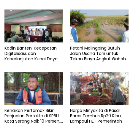
Program CSR
Kadin Banten: Kecepatan,
Petani Malingping Butuh
Digitalisasi, dan
Jalan Usaha Tani untuk
Keberlanjutan Kunci Daya
Tekan Biaya Angkut Gabah
Saing Pelabuhan
Kenaikan Pertamax Bikin
Harga Minyakita di Pasar
Penjualan Pertalite di SPBU
Baros Tembus Rp20 Ribu,
Kota Serang Naik 10 Persen,
Lampaui HET Pemerintah
Ojol Kewalahan