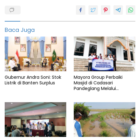
Berita
Cilegon
Cilegon
Baca Juga
Daging
ayam
Info
Pasar
Kranggot
Naik
Gubernur Andra Soni: Stok
Mayora Group Perbaiki
Listrik di Banten Surplus
Masjid di Cadasari
Pandeglang Melalui
Program CSR