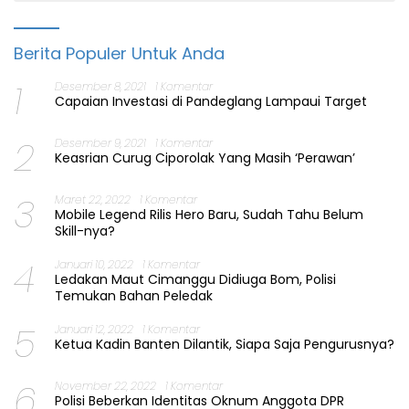
Berita Populer Untuk Anda
1
Desember 8, 2021
1 Komentar
Capaian Investasi di Pandeglang Lampaui Target
2
Desember 9, 2021
1 Komentar
Keasrian Curug Ciporolak Yang Masih ‘Perawan’
3
Maret 22, 2022
1 Komentar
Mobile Legend Rilis Hero Baru, Sudah Tahu Belum
Skill-nya?
4
Januari 10, 2022
1 Komentar
Ledakan Maut Cimanggu Didiuga Bom, Polisi
Temukan Bahan Peledak
5
Januari 12, 2022
1 Komentar
Ketua Kadin Banten Dilantik, Siapa Saja Pengurusnya?
6
November 22, 2022
1 Komentar
Polisi Beberkan Identitas Oknum Anggota DPR