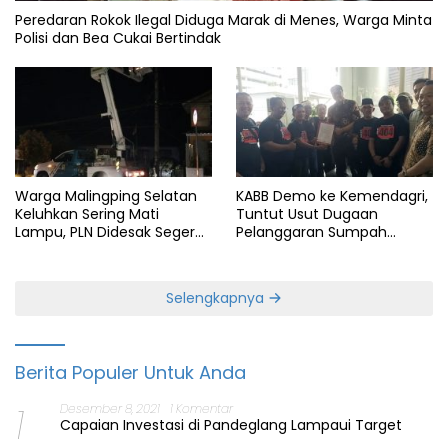
Peredaran Rokok Ilegal Diduga Marak di Menes, Warga Minta
Polisi dan Bea Cukai Bertindak
Warga Malingping Selatan
KABB Demo ke Kemendagri,
Keluhkan Sering Mati
Tuntut Usut Dugaan
Lampu, PLN Didesak Segera
Pelanggaran Sumpah
Perbaiki Layanan
Jabatan Gubernur Banten
Selengkapnya
Berita Populer Untuk Anda
1
Desember 8, 2021
1 Komentar
Capaian Investasi di Pandeglang Lampaui Target