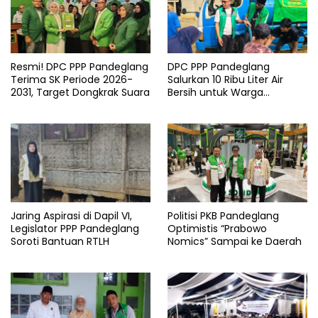
Pandeglang
pasien
Rsud
Resmi! DPC PPP Pandeglang
DPC PPP Pandeglang
Terima SK Periode 2026-
Salurkan 10 Ribu Liter Air
2031, Target Dongkrak Suara
Bersih untuk Warga
Terdampak Kemarau di
Patia
Jaring Aspirasi di Dapil VI,
Politisi PKB Pandeglang
Legislator PPP Pandeglang
Optimistis “Prabowo
Soroti Bantuan RTLH
Nomics” Sampai ke Daerah