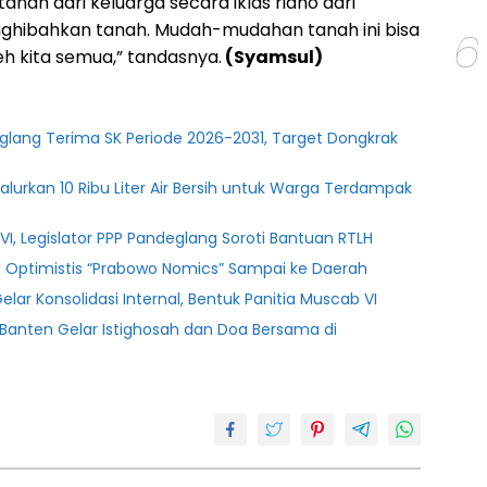
anah dari keluarga secara iklas ridho dari
ghibahkan tanah. Mudah-mudahan tanah ini bisa
6
h kita semua,” tandasnya.
(Syamsul)
glang Terima SK Periode 2026-2031, Target Dongkrak
lurkan 10 Ribu Liter Air Bersih untuk Warga Terdampak
l VI, Legislator PPP Pandeglang Soroti Bantuan RTLH
ng Optimistis “Prabowo Nomics” Sampai ke Daerah
ar Konsolidasi Internal, Bentuk Panitia Muscab VI
PSI Banten Gelar Istighosah dan Doa Bersama di