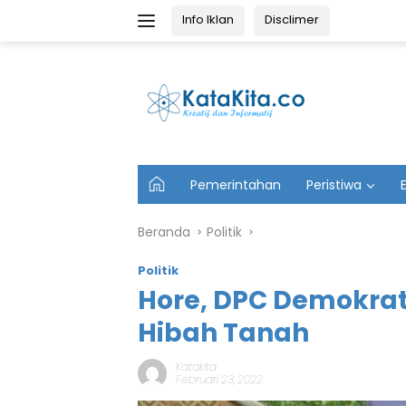
Langsung
Info Iklan
Disclimer
ke
konten
U
Pemerintahan
Peristiwa
t
a
m
Beranda
Politik
a
Politik
Hore, DPC Demokra
Hibah Tanah
Katakita
Februari 23, 2022