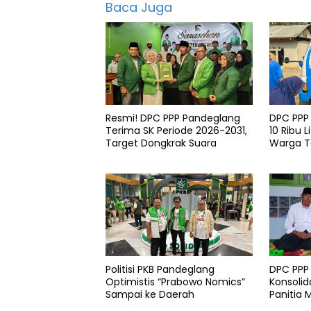
Baca Juga
Demokrat
DPP
Demokrat
featured
Kabupaten
Resmi! DPC PPP Pandeglang
DPC PPP
Pandeglang
Terima SK Periode 2026-2031,
10 Ribu L
Target Dongkrak Suara
Warga 
Sekertariat
di Patia
Politisi PKB Pandeglang
DPC PPP
Optimistis “Prabowo Nomics”
Konsolid
Sampai ke Daerah
Panitia 