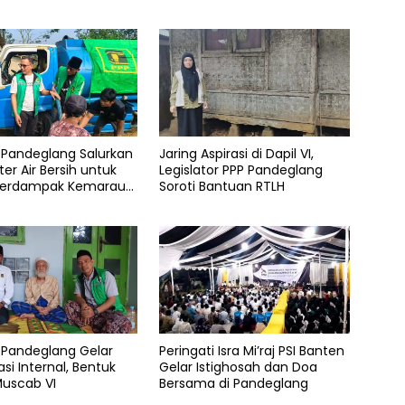
 Pandeglang Salurkan
Jaring Aspirasi di Dapil VI,
iter Air Bersih untuk
Legislator PPP Pandeglang
Terdampak Kemarau
Soroti Bantuan RTLH
 Pandeglang Gelar
Peringati Isra Mi’raj PSI Banten
asi Internal, Bentuk
Gelar Istighosah dan Doa
Muscab VI
Bersama di Pandeglang