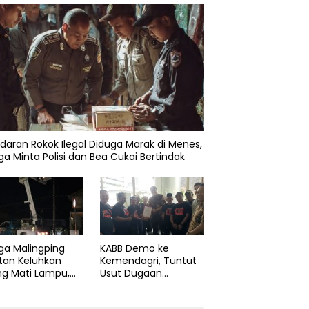
daran Rokok Ilegal Diduga Marak di Menes,
a Minta Polisi dan Bea Cukai Bertindak
ga Malingping
KABB Demo ke
tan Keluhkan
Kemendagri, Tuntut
ng Mati Lampu,
Usut Dugaan
Didesak Segera
Pelanggaran Sumpah
aiki Layanan
Jabatan Gubernur