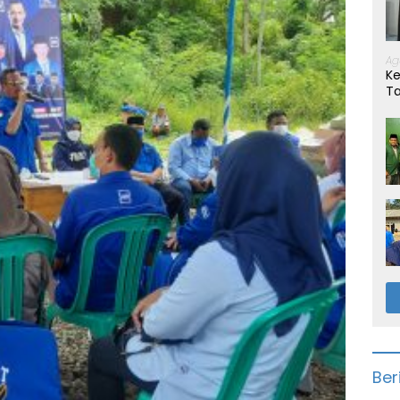
Ag
Ke
T
Ber