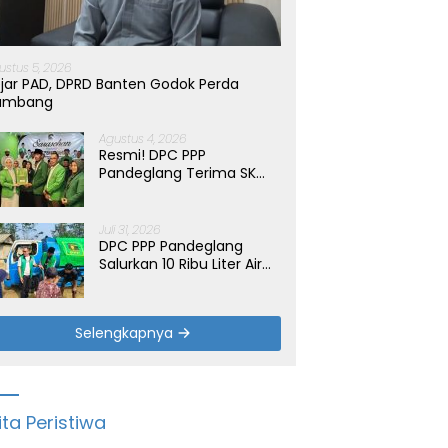
ustus 5, 2026
jar PAD, DPRD Banten Godok Perda
ambang
Agustus 4, 2026
Resmi! DPC PPP
Pandeglang Terima SK
Periode 2026-2031, Target
Dongkrak Suara
Juli 31, 2026
DPC PPP Pandeglang
Salurkan 10 Ribu Liter Air
Bersih untuk Warga
Terdampak Kemarau di
Patia
Selengkapnya
ita Peristiwa