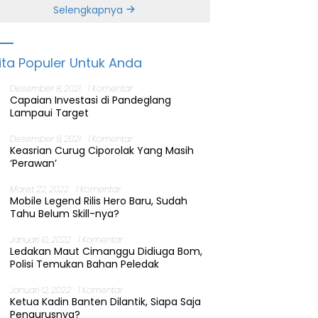
Banten
Selengkapnya
ita Populer Untuk Anda
Desember 8, 2021
1 Komentar
Capaian Investasi di Pandeglang
Lampaui Target
Desember 9, 2021
1 Komentar
Keasrian Curug Ciporolak Yang Masih
‘Perawan’
Maret 22, 2022
1 Komentar
Mobile Legend Rilis Hero Baru, Sudah
Tahu Belum Skill-nya?
Januari 10, 2022
1 Komentar
Ledakan Maut Cimanggu Didiuga Bom,
Polisi Temukan Bahan Peledak
Januari 12, 2022
1 Komentar
Ketua Kadin Banten Dilantik, Siapa Saja
Pengurusnya?