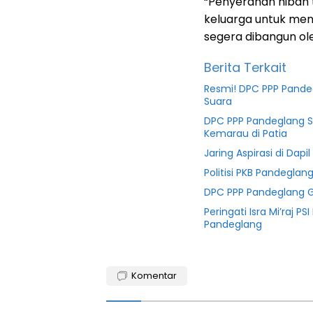
“Penyerahan hibah t
keluarga untuk men
segera dibangun ole
Berita Terkait
Resmi! DPC PPP Pande
Suara
DPC PPP Pandeglang Sa
Kemarau di Patia
Jaring Aspirasi di Dapi
Politisi PKB Pandegla
DPC PPP Pandeglang Gel
Peringati Isra Mi’raj 
Pandeglang
Demokrat
Komentar
DPC
DPD