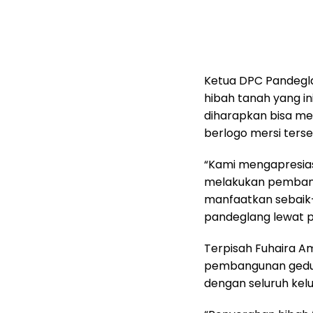
Ketua DPC Pandegl
hibah tanah yang i
diharapkan bisa m
berlogo mersi terse
“Kami mengapresias
melakukan pembangu
manfaatkan sebaik
pandeglang lewat p
Terpisah Fuhaira A
pembangunan gedun
dengan seluruh kelu