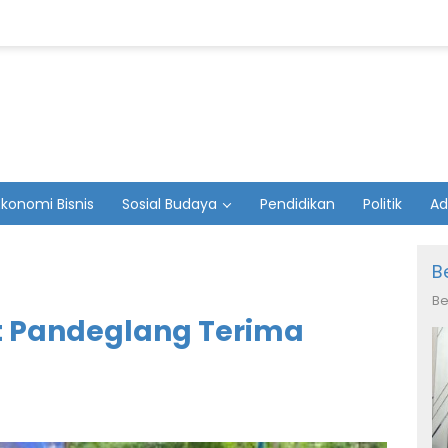
Ekonomi Bisnis
Sosial Budaya
Pendidikan
Politik
Ad
B
Be
t Pandeglang Terima