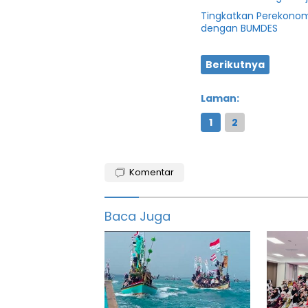
Tingkatkan Perekonom
dengan BUMDES
Berikutnya
Laman:
1
2
Banten
Komentar
Bupati
featured
Baca Juga
Irna
narulita
Kabupaten
Klinik