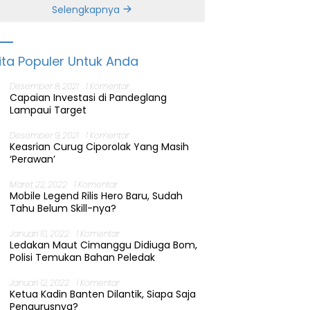
Banten
Selengkapnya
ita Populer Untuk Anda
Desember 8, 2021
1 Komentar
Capaian Investasi di Pandeglang
Lampaui Target
Desember 9, 2021
1 Komentar
Keasrian Curug Ciporolak Yang Masih
‘Perawan’
Maret 22, 2022
1 Komentar
Mobile Legend Rilis Hero Baru, Sudah
Tahu Belum Skill-nya?
Januari 10, 2022
1 Komentar
Ledakan Maut Cimanggu Didiuga Bom,
Polisi Temukan Bahan Peledak
Januari 12, 2022
1 Komentar
Ketua Kadin Banten Dilantik, Siapa Saja
Pengurusnya?