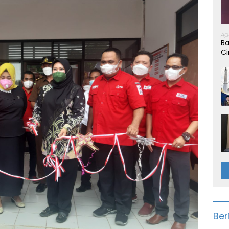
Ag
Ba
Ci
Ber