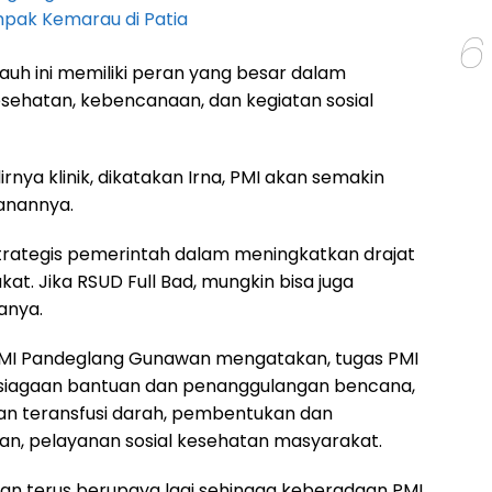
pak Kemarau di Patia
6
auh ini memiliki peran yang besar dalam
ehatan, kebencanaan, dan kegiatan sosial
rnya klinik, dikatakan Irna, PMI akan semakin
nannya.
strategis pemerintah dalam meningkatkan drajat
t. Jika RSUD Full Bad, mungkin bisa juga
tanya.
MI Pandeglang Gunawan mengatakan, tugas PMI
psiagaan bantuan dan penanggulangan bencana,
n teransfusi darah, pembentukan dan
n, pelayanan sosial kesehatan masyarakat.
an terus berupaya lagi sehingga keberadaan PMI