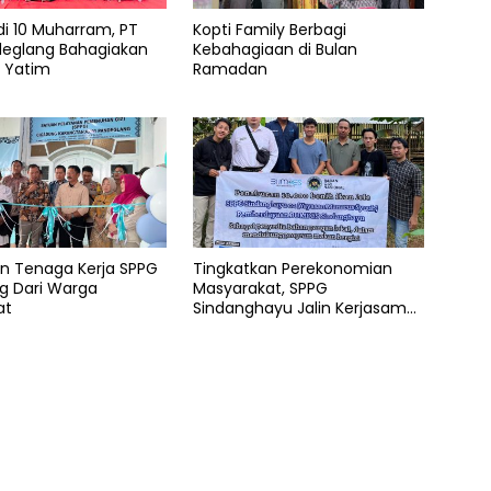
di 10 Muharram, PT
Kopti Family Berbagi
deglang Bahagiakan
Kebahagiaan di Bulan
k Yatim
Ramadan
en Tenaga Kerja SPPG
Tingkatkan Perekonomian
g Dari Warga
Masyarakat, SPPG
at
Sindanghayu Jalin Kerjasama
dengan BUMDES