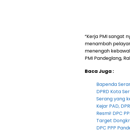
“Kerja PMI sangat ny
menambah pelayana
menengah kebawah,” 
PMI Pandeglang, Rab
Baca Juga :
Bapenda Seran
DPRD Kota Ser
Serang yang k
Kejar PAD, D
Resmi! DPC PP
Target Dongkr
DPC PPP Pandeg