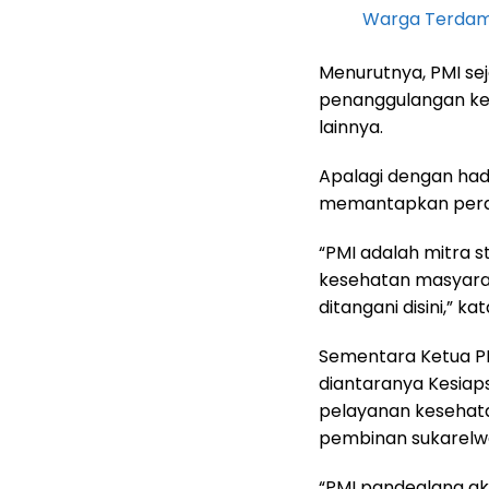
Warga Terdam
Menurutnya, PMI sej
penanggulangan kes
lainnya.
Apalagi dengan hadi
memantapkan pera
“PMI adalah mitra 
kesehatan masyaraka
ditangani disini,” ka
Sementara Ketua P
diantaranya Kesia
pelayanan kesehata
pembinan sukarelwa
“PMI pandeglang ak