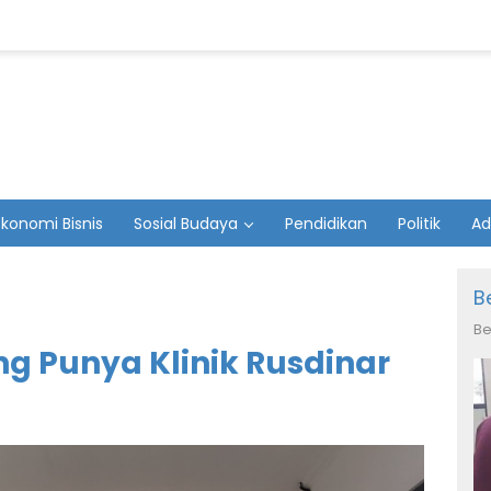
Ekonomi Bisnis
Sosial Budaya
Pendidikan
Politik
Ad
B
Be
g Punya Klinik Rusdinar