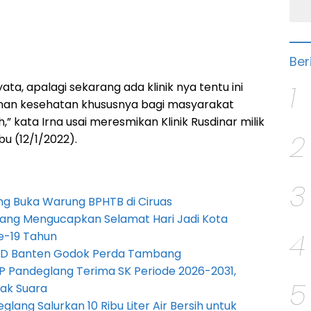
Ber
1
ata, apalagi sekarang ada klinik nya tentu ini
n kesehatan khususnya bagi masyarakat
kata Irna usai meresmikan Klinik Rusdinar milik
2
u (12/1/2022).
3
g Buka Warung BPHTB di Ciruas
ang Mengucapkan Selamat Hari Jadi Kota
4
e-19 Tahun
PRD Banten Godok Perda Tambang
P Pandeglang Terima SK Periode 2026-2031,
5
ak Suara
lang Salurkan 10 Ribu Liter Air Bersih untuk