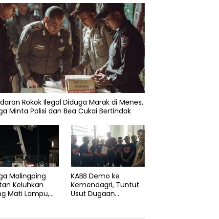
daran Rokok Ilegal Diduga Marak di Menes,
a Minta Polisi dan Bea Cukai Bertindak
ga Malingping
KABB Demo ke
tan Keluhkan
Kemendagri, Tuntut
ng Mati Lampu,
Usut Dugaan
Didesak Segera
Pelanggaran Sumpah
aiki Layanan
Jabatan Gubernur