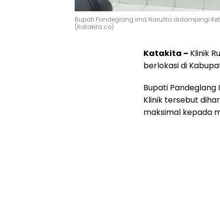
Bupati Pandeglang Irna Narulita didampingi 
(Katakita.co)
Katakita –
Klinik 
berlokasi di Kabupa
Bupati Pandeglang 
Klinik tersebut d
maksimal kepada m