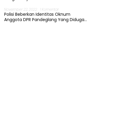
November 22, 2022
1 Komentar
Polisi Beberkan Identitas Oknum
Anggota DPR Pandeglang Yang Diduga
Terjerat Kasus Cabul