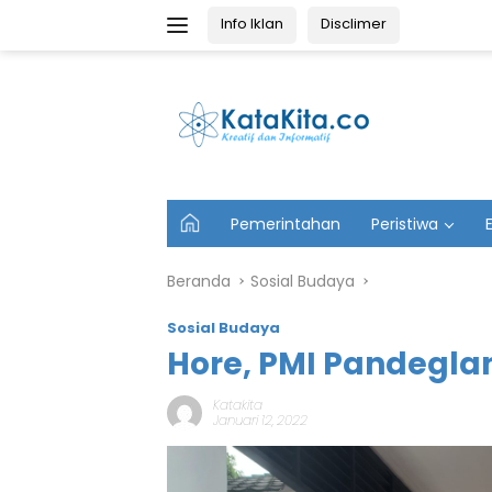
Langsung
Info Iklan
Disclimer
ke
konten
U
Pemerintahan
Peristiwa
t
a
m
Beranda
Sosial Budaya
a
Sosial Budaya
Hore, PMI Pandeglan
Katakita
Januari 12, 2022