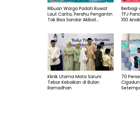
Pandeglang
Ribuan Warga Padati Ruwat
Berbagi 
Laut Carita, Perahu Pengantin
TFJ Pan
PMI
Tak Bisa Sandar Akibat
100 Ana
Pendangkalan
Provinsi
Rusdinar
Klinik Utama Mata Saruni
70 Pers
Tebar Kebaikan di Bulan
Cigadun
Ramadhan
Setemp