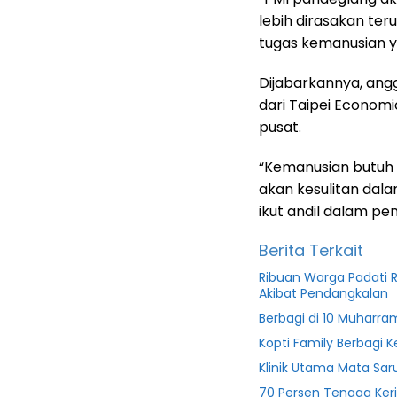
lebih dirasakan te
tugas kemanusian y
Dijabarkannya, ang
dari Taipei Economi
pusat.
“Kemanusian butuh 
akan kesulitan da
ikut andil dalam p
Berita Terkait
Ribuan Warga Padati R
Akibat Pendangkalan
Berbagi di 10 Muharra
Kopti Family Berbagi
Klinik Utama Mata Sar
70 Persen Tenaga Ker