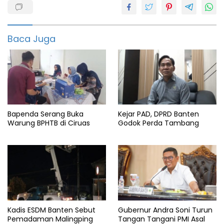
muktabar
Banten
Baca Juga
Berita
Banten
featured
info
banten
Jokowidodo
Bapenda Serang Buka
Kejar PAD, DPRD Banten
Warung BPHTB di Ciruas
Godok Perda Tambang
Pj
gubernur
Presiden
Kadis ESDM Banten Sebut
Gubernur Andra Soni Turun
Pemadaman Malingping
Tangan Tangani PMI Asal