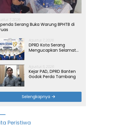
ustus 7, 2026
penda Serang Buka Warung BPHTB di
ruas
Agustus 7, 2026
DPRD Kota Serang
Mengucapkan Selamat
Hari Jadi Kota Serang
yang ke-19 Tahun
Agustus 5, 2026
Kejar PAD, DPRD Banten
Godok Perda Tambang
Selengkapnya
ita Peristiwa