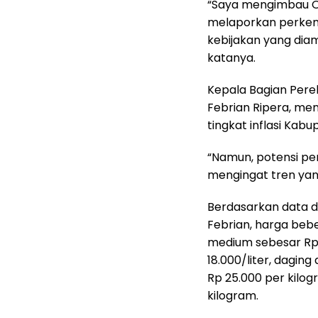
“Saya mengimbau O
melaporkan perkem
kebijakan yang diam
katanya.
Kepala Bagian Per
Febrian Ripera, me
tingkat inflasi Kab
“Namun, potensi pe
mengingat tren yan
Berdasarkan data d
Febrian, harga bebe
medium sebesar Rp 
18.000/liter, dagin
Rp 25.000 per kilog
kilogram.