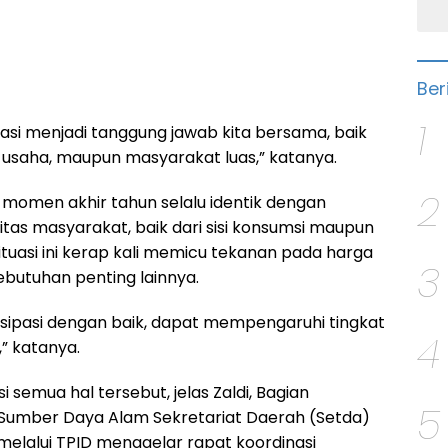
Ber
1
nflasi menjadi tanggung jawab kita bersama, baik
 usaha, maupun masyarakat luas,” katanya.
2
 momen akhir tahun selalu identik dengan
tas masyarakat, baik dari sisi konsumsi maupun
situasi ini kerap kali memicu tekanan pada harga
3
butuhan penting lainnya.
tisipasi dengan baik, dapat mempengaruhi tingkat
4
a,” katanya.
 semua hal tersebut, jelas Zaldi, Bagian
5
Sumber Daya Alam Sekretariat Daerah (Setda)
elalui TPID menggelar rapat koordinasi