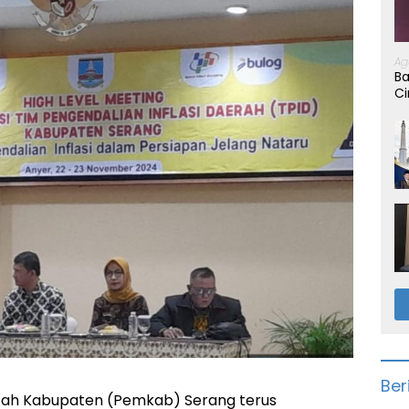
Ag
Ba
Ci
Ber
ah Kabupaten (Pemkab) Serang terus