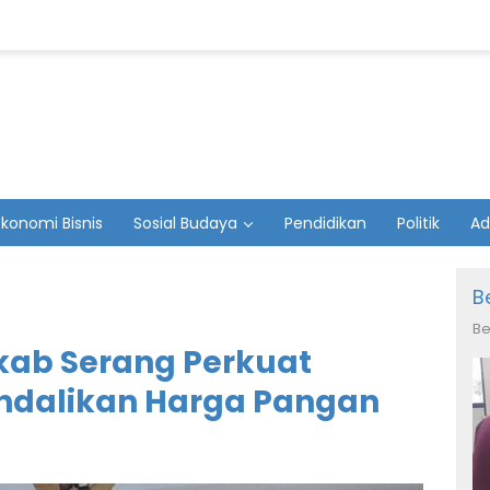
Ekonomi Bisnis
Sosial Budaya
Pendidikan
Politik
Ad
B
Be
kab Serang Perkuat
endalikan Harga Pangan