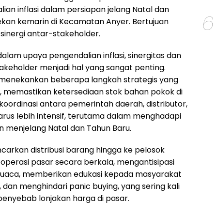
lian inflasi dalam persiapan jelang Natal dan
6
kan kemarin di Kecamatan Anyer. Bertujuan
inergi antar-stakeholder.
alam upaya pengendalian inflasi, sinergitas dan
akeholder menjadi hal yang sangat penting.
a menekankan beberapa langkah strategis yang
n, memastikan ketersediaan stok bahan pokok di
koordinasi antara pemerintah daerah, distributor,
arus lebih intensif, terutama dalam menghadapi
n menjelang Natal dan Tahun Baru.
carkan distribusi barang hingga ke pelosok
operasi pasar secara berkala, mengantisipasi
cuaca, memberikan edukasi kepada masyarakat
k, dan menghindari panic buying, yang sering kali
penyebab lonjakan harga di pasar.