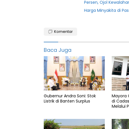
Persen, Ojol Kewalaha
Harga Minyakita di Pa
Banten
Komentar
Harga
Inflasi
Baca Juga
Nasional
Natal
Nataru
Pangan
Gubernur Andra Soni: Stok
Mayora G
serang
Listrik di Banten Surplus
di Cadas
Melalui 
Tahun
baru