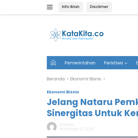
Langsung
Info Iklan
Disclimer
ke
konten
U
Pemerintahan
Peristiwa
t
a
m
Beranda
Ekonomi Bisnis
a
Ekonomi Bisnis
Jelang Nataru Pem
Sinergitas Untuk K
Katakita
November 27, 2024