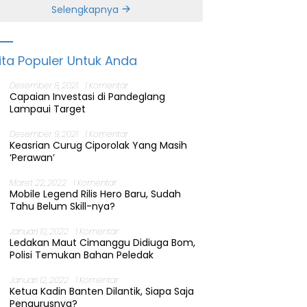
Banten
Selengkapnya
ita Populer Untuk Anda
Desember 8, 2021
1 Komentar
Capaian Investasi di Pandeglang
Lampaui Target
Desember 9, 2021
1 Komentar
Keasrian Curug Ciporolak Yang Masih
‘Perawan’
Maret 22, 2022
1 Komentar
Mobile Legend Rilis Hero Baru, Sudah
Tahu Belum Skill-nya?
Januari 10, 2022
1 Komentar
Ledakan Maut Cimanggu Didiuga Bom,
Polisi Temukan Bahan Peledak
Januari 12, 2022
1 Komentar
Ketua Kadin Banten Dilantik, Siapa Saja
Pengurusnya?