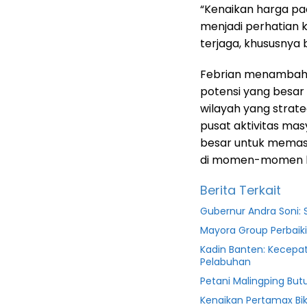
“Kenaikan harga pa
menjadi perhatian 
terjaga, khususnya
Febrian menambahk
potensi yang besar
wilayah yang strateg
pusat aktivitas mas
besar untuk memas
di momen-momen krus
Berita Terkait
Gubernur Andra Soni: S
Mayora Group Perbaiki
Kadin Banten: Kecepata
Pelabuhan
Petani Malingping But
Kenaikan Pertamax Biki