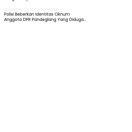
November 22, 2022
1 Komentar
Polisi Beberkan Identitas Oknum
Anggota DPR Pandeglang Yang Diduga
Terjerat Kasus Cabul