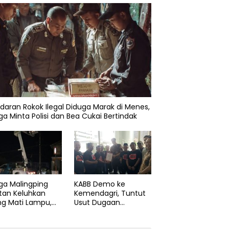
daran Rokok Ilegal Diduga Marak di Menes,
a Minta Polisi dan Bea Cukai Bertindak
ga Malingping
KABB Demo ke
tan Keluhkan
Kemendagri, Tuntut
ng Mati Lampu,
Usut Dugaan
Didesak Segera
Pelanggaran Sumpah
aiki Layanan
Jabatan Gubernur