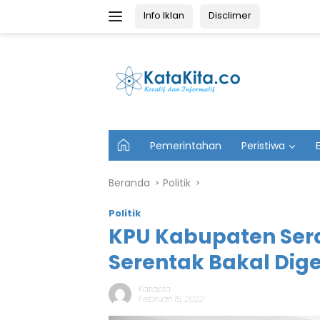
Langsung
Info Iklan
Disclimer
ke
konten
U
Pemerintahan
Peristiwa
t
a
m
Beranda
Politik
a
Politik
KPU Kabupaten Sera
Serentak Bakal Dige
Katakita
Februari 15, 2022