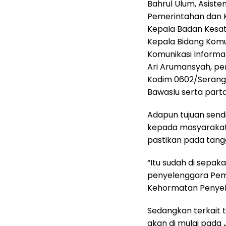
Bahrul Ulum, Asiste
Pemerintahan dan K
Kepala Badan Kesatu
Kepala Bidang Komun
Komunikasi Informat
Ari Arumansyah, per
Kodim 0602/Serang,
Bawaslu serta partai
Adapun tujuan sendi
kepada masyarakat 
pastikan pada tangg
“Itu sudah di sepak
penyelenggara Pemi
Kehormatan Penyele
Sedangkan terkait 
akan di mulai pada J