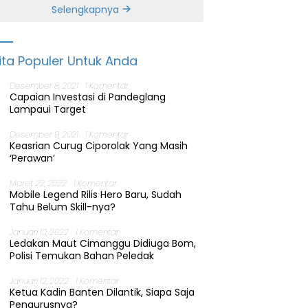
Banten
Selengkapnya
ita Populer Untuk Anda
Desember 8, 2021
1 Komentar
Capaian Investasi di Pandeglang
Lampaui Target
Desember 9, 2021
1 Komentar
Keasrian Curug Ciporolak Yang Masih
‘Perawan’
Maret 22, 2022
1 Komentar
Mobile Legend Rilis Hero Baru, Sudah
Tahu Belum Skill-nya?
Januari 10, 2022
1 Komentar
Ledakan Maut Cimanggu Didiuga Bom,
Polisi Temukan Bahan Peledak
Januari 12, 2022
1 Komentar
Ketua Kadin Banten Dilantik, Siapa Saja
Pengurusnya?