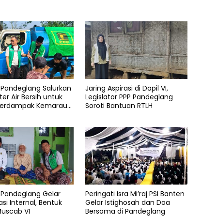
 Pandeglang Salurkan
Jaring Aspirasi di Dapil VI,
iter Air Bersih untuk
Legislator PPP Pandeglang
Terdampak Kemarau
Soroti Bantuan RTLH
 Pandeglang Gelar
Peringati Isra Mi’raj PSI Banten
asi Internal, Bentuk
Gelar Istighosah dan Doa
Muscab VI
Bersama di Pandeglang