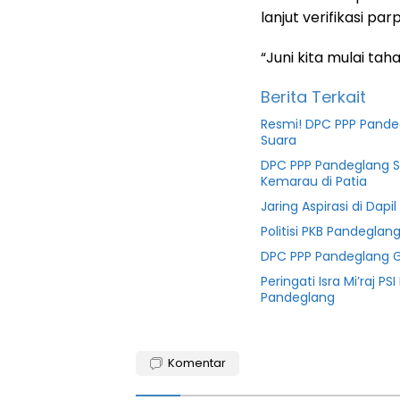
lanjut verifikasi p
“Juni kita mulai ta
Berita Terkait
Resmi! DPC PPP Pande
Suara
DPC PPP Pandeglang Sa
Kemarau di Patia
Jaring Aspirasi di Dapi
Politisi PKB Pandegla
DPC PPP Pandeglang Gel
Peringati Isra Mi’raj 
Pandeglang
2024
Komentar
Bawaslu
kabupaten