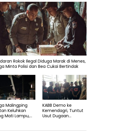
daran Rokok Ilegal Diduga Marak di Menes,
a Minta Polisi dan Bea Cukai Bertindak
ga Malingping
KABB Demo ke
tan Keluhkan
Kemendagri, Tuntut
ng Mati Lampu,
Usut Dugaan
Didesak Segera
Pelanggaran Sumpah
aiki Layanan
Jabatan Gubernur