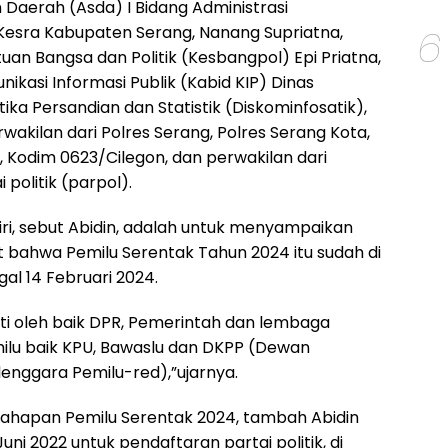
n Daerah (Asda) I Bidang Administrasi
6
esra Kabupaten Serang, Nanang Supriatna,
an Bangsa dan Politik (Kesbangpol) Epi Priatna,
ikasi Informasi Publik (Kabid KIP) Dinas
ika Persandian dan Statistik (Diskominfosatik),
wakilan dari Polres Serang, Polres Serang Kota,
 Kodim 0623/Cilegon, dan perwakilan dari
 politik (parpol).
ri, sebut Abidin, adalah untuk menyampaikan
bahwa Pemilu Serentak Tahun 2024 itu sudah di
al 14 Februari 2024.
ati oleh baik DPR, Pemerintah dan lembaga
lu baik KPU, Bawaslu dan DKPP (Dewan
nggara Pemilu-red),”ujarnya.
tahapan Pemilu Serentak 2024, tambah Abidin
uni 2022 untuk pendaftaran partai politik, di