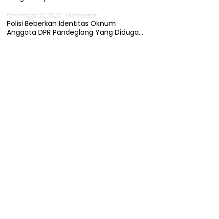
November 22, 2022
1 Komentar
Polisi Beberkan Identitas Oknum
Anggota DPR Pandeglang Yang Diduga
Terjerat Kasus Cabul