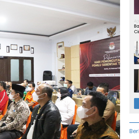
Ag
Ba
Ci
Ber