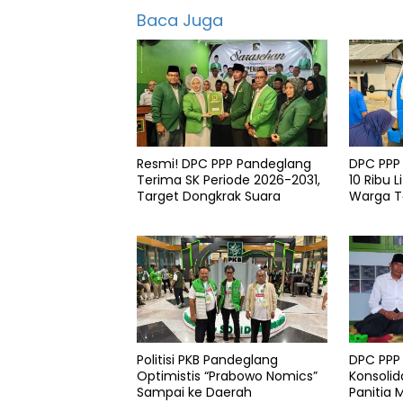
serang
Baca Juga
Berita
serang
featured
Info
serang
Kabupaten
Resmi! DPC PPP Pandeglang
DPC PPP
serang
Terima SK Periode 2026-2031,
10 Ribu L
Target Dongkrak Suara
Warga 
KPU
di Patia
Pemilu
Pemkab
Serang
Pemprov
banten
Politisi PKB Pandeglang
DPC PPP
Optimistis “Prabowo Nomics”
Konsolid
Sampai ke Daerah
Panitia 