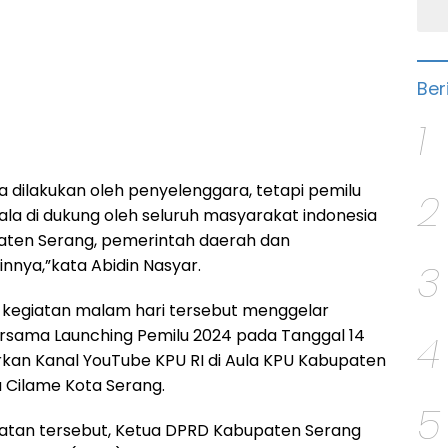
Ber
1
 dilakukan oleh penyelenggara, tetapi pemilu
2
la di dukung oleh seluruh masyarakat indonesia
aten Serang, pemerintah daerah dan
innya,”kata Abidin Nasyar.
3
da kegiatan malam hari tersebut menggelar
rsama Launching Pemilu 2024 pada Tanggal 14
4
arkan Kanal YouTube KPU RI di Aula KPU Kabupaten
a Cilame Kota Serang.
5
atan tersebut, Ketua DPRD Kabupaten Serang