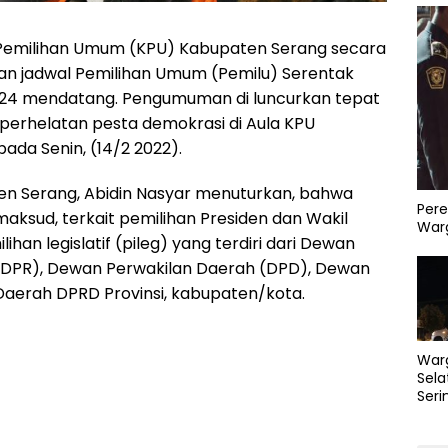
 Pemilihan Umum (KPU) Kabupaten Serang secara
 jadwal Pemilihan Umum (Pemilu) Serentak
024 mendatang. Pengumuman di luncurkan tepat
perhelatan pesta demokrasi di Aula KPU
ada Senin, (14/2 2022).
n Serang, Abidin Nasyar menuturkan, bahwa
Pere
maksud, terkait pemilihan Presiden dan Wakil
Warg
lihan legislatif (pileg) yang terdiri dari Dewan
(DPR), Dewan Perwakilan Daerah (DPD), Dewan
Daerah DPRD Provinsi, kabupaten/kota.
War
Sela
Seri
PLN 
Perb