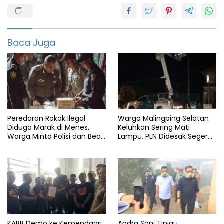
Banten
Berita
pandeglang
Baca Juga
Bpbd
DAMKAR
featured
info
banten
Peredaran Rokok Ilegal
Warga Malingping Selatan
Kabupaten
Diduga Marak di Menes,
Keluhkan Sering Mati
Warga Minta Polisi dan Bea
Lampu, PLN Didesak Segera
Kecamatan
Cukai Bertindak
Perbaiki Layanan
Ludes
Pandeglang
Pom
bensin
Saketi
KABB Demo ke Kemendagri,
Andra Soni Tinjau