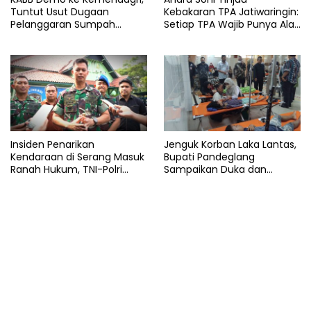
Tuntut Usut Dugaan
Kebakaran TPA Jatiwaringin:
Terbakar
Pelanggaran Sumpah
Setiap TPA Wajib Punya Alat
Jabatan Gubernur Banten
Pemadam
Warung
Insiden Penarikan
Jenguk Korban Laka Lantas,
Kendaraan di Serang Masuk
Bupati Pandeglang
Ranah Hukum, TNI-Polri
Sampaikan Duka dan
Tegaskan Tetap Solid
Tanggung Biaya
Pengobatan