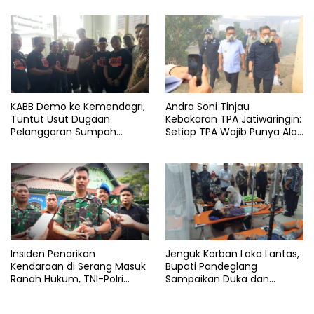
KABB Demo ke Kemendagri,
Andra Soni Tinjau
Tuntut Usut Dugaan
Kebakaran TPA Jatiwaringin:
Pelanggaran Sumpah
Setiap TPA Wajib Punya Alat
Jabatan Gubernur Banten
Pemadam
Insiden Penarikan
Jenguk Korban Laka Lantas,
Kendaraan di Serang Masuk
Bupati Pandeglang
Ranah Hukum, TNI-Polri
Sampaikan Duka dan
Tegaskan Tetap Solid
Tanggung Biaya
Pengobatan