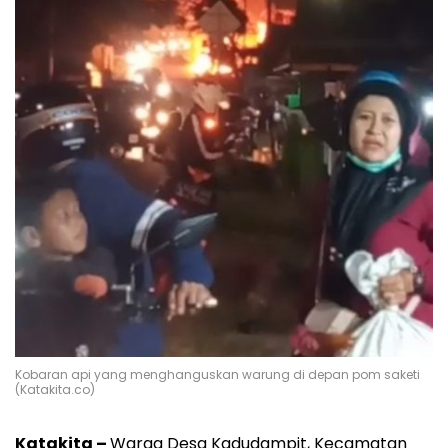
Kobaran api yang menghanguskan warung di depan pom saketi
(Katakita.co)
Katakita –
Warga Desa Kadudampit, Kecamatan