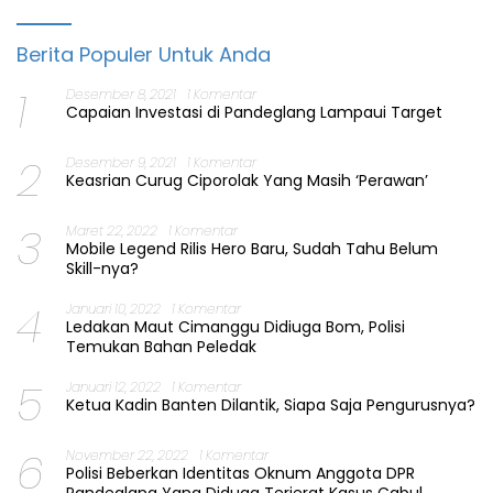
Berita Populer Untuk Anda
1
Desember 8, 2021
1 Komentar
Capaian Investasi di Pandeglang Lampaui Target
2
Desember 9, 2021
1 Komentar
Keasrian Curug Ciporolak Yang Masih ‘Perawan’
3
Maret 22, 2022
1 Komentar
Mobile Legend Rilis Hero Baru, Sudah Tahu Belum
Skill-nya?
4
Januari 10, 2022
1 Komentar
Ledakan Maut Cimanggu Didiuga Bom, Polisi
Temukan Bahan Peledak
5
Januari 12, 2022
1 Komentar
Ketua Kadin Banten Dilantik, Siapa Saja Pengurusnya?
6
November 22, 2022
1 Komentar
Polisi Beberkan Identitas Oknum Anggota DPR