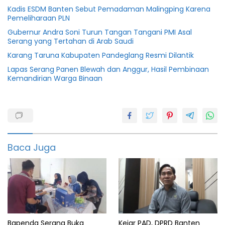
Kadis ESDM Banten Sebut Pemadaman Malingping Karena
Pemeliharaan PLN
Gubernur Andra Soni Turun Tangan Tangani PMI Asal
Serang yang Tertahan di Arab Saudi
Karang Taruna Kabupaten Pandeglang Resmi Dilantik
Lapas Serang Panen Blewah dan Anggur, Hasil Pembinaan
Kemandirian Warga Binaan
1443
hijriah
2022
Baca Juga
featured
Fitri
Idul
Lebaran
Menag
Bapenda Serang Buka
Kejar PAD, DPRD Banten