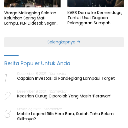
KABB Demo ke Kemendagri,
Warga Malingping Selatan
Tuntut Usut Dugaan
Keluhkan Sering Mati
Pelanggaran Sumpah
Lampu, PLN Didesak Segera
Jabatan Gubernur Banten
Perbaiki Layanan
Selengkapnya
Berita Populer Untuk Anda
1
Desember 8, 2021
1 Komentar
Capaian Investasi di Pandeglang Lampaui Target
2
Desember 9, 2021
1 Komentar
Keasrian Curug Ciporolak Yang Masih ‘Perawan’
3
Maret 22, 2022
1 Komentar
Mobile Legend Rilis Hero Baru, Sudah Tahu Belum
Skill-nya?