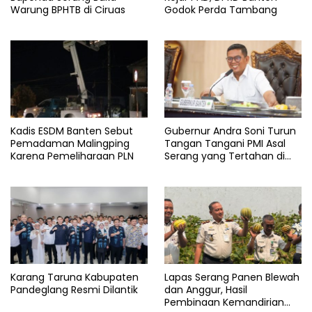
Warung BPHTB di Ciruas
Godok Perda Tambang
Yakut
Kadis ESDM Banten Sebut
Gubernur Andra Soni Turun
Pemadaman Malingping
Tangan Tangani PMI Asal
Karena Pemeliharaan PLN
Serang yang Tertahan di
Arab Saudi
Karang Taruna Kabupaten
Lapas Serang Panen Blewah
Pandeglang Resmi Dilantik
dan Anggur, Hasil
Pembinaan Kemandirian