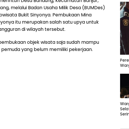
erintah Desa Bandung, Kecamatan Banjar,
ng, melalui Badan Usaha Milik Desa (BUMDes)
wisata Bukit Sinyonya. Pembukaan Mina
nyonya itu merupakan salah satu upya untuk
gguran di wilayah tersebut.
 pembukaan objek wisata saja sudah mampu
 pemuda yang belum memiliki pekerjaan.
Pere
Warg
War
Sela
Seri
PLN 
Perb