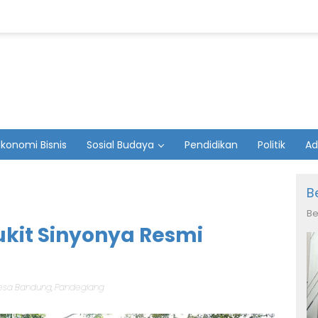
Ekonomi Bisnis
Sosial Budaya
Pendidikan
Politik
Ad
B
Be
ukit Sinyonya Resmi
esa Bandung
,
Pandeglang