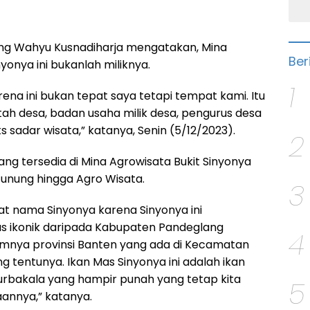
ng Wahyu Kusnadiharja mengatakan, Mina
Ber
yonya ini bukanlah miliknya.
1
rena ini bukan tepat saya tetapi tempat kami. Itu
ntah desa, badan usaha milik desa, pengurus desa
 sadar wisata,” katanya, Senin (5/12/2023).
2
ng tersedia di Mina Agrowisata Bukit Sinyonya
Gunung hingga Agro Wisata.
3
at nama Sinyonya karena Sinyonya ini
s ikonik daripada Kabupaten Pandeglang
4
mnya provinsi Banten yang ada di Kecamatan
g tentunya. Ikan Mas Sinyonya ini adalah ikan
rbakala yang hampir punah yang tetap kita
5
aannya,” katanya.