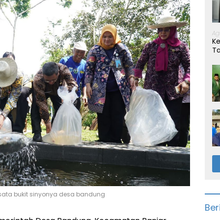
Ag
Ke
T
sata bukit sinyonya desa bandung
Ber