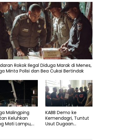
daran Rokok Ilegal Diduga Marak di Menes,
a Minta Polisi dan Bea Cukai Bertindak
ga Malingping
KABB Demo ke
tan Keluhkan
Kemendagri, Tuntut
ng Mati Lampu,
Usut Dugaan
Didesak Segera
Pelanggaran Sumpah
aiki Layanan
Jabatan Gubernur