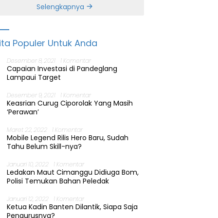
Banten
Selengkapnya
ita Populer Untuk Anda
Desember 8, 2021
1 Komentar
Capaian Investasi di Pandeglang
Lampaui Target
Desember 9, 2021
1 Komentar
Keasrian Curug Ciporolak Yang Masih
‘Perawan’
Maret 22, 2022
1 Komentar
Mobile Legend Rilis Hero Baru, Sudah
Tahu Belum Skill-nya?
Januari 10, 2022
1 Komentar
Ledakan Maut Cimanggu Didiuga Bom,
Polisi Temukan Bahan Peledak
Januari 12, 2022
1 Komentar
Ketua Kadin Banten Dilantik, Siapa Saja
Pengurusnya?