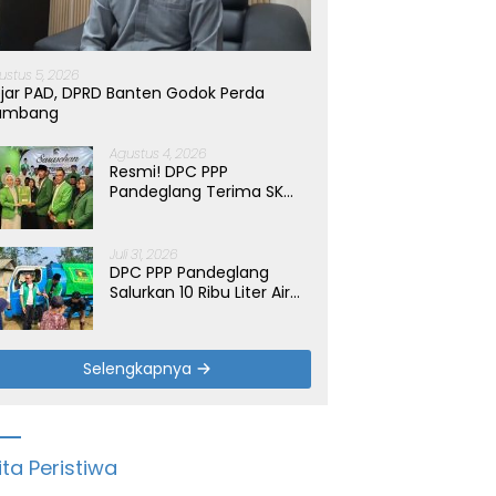
ustus 5, 2026
jar PAD, DPRD Banten Godok Perda
ambang
Agustus 4, 2026
Resmi! DPC PPP
Pandeglang Terima SK
Periode 2026-2031, Target
Dongkrak Suara
Juli 31, 2026
DPC PPP Pandeglang
Salurkan 10 Ribu Liter Air
Bersih untuk Warga
Terdampak Kemarau di
Patia
Selengkapnya
ita Peristiwa