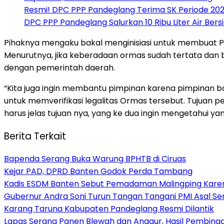
Resmi! DPC PPP Pandeglang Terima SK Periode 202
DPC PPP Pandeglang Salurkan 10 Ribu Liter Air Be
Pihaknya mengaku bakal menginisiasi untuk membuat Per
Menurutnya, jika keberadaan ormas sudah tertata dan
dengan pemerintah daerah.
“Kita juga ingin membantu pimpinan karena pimpinan b
untuk memverifikasi legalitas Ormas tersebut. Tujua
harus jelas tujuan nya, yang ke dua ingin mengetahui ya
Berita Terkait
Bapenda Serang Buka Warung BPHTB di Ciruas
Kejar PAD, DPRD Banten Godok Perda Tambang
Kadis ESDM Banten Sebut Pemadaman Malingping Kare
Gubernur Andra Soni Turun Tangan Tangani PMI Asal Se
Karang Taruna Kabupaten Pandeglang Resmi Dilantik
Lapas Serang Panen Blewah dan Anggur, Hasil Pembina