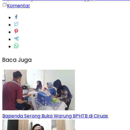
Berita
Komentar
lebak
Berita
Ormas
Info
lebak
Info
Ormas
Baca Juga
LSM
Ormas
Bapenda Serang Buka Warung BPHTB di Ciruas