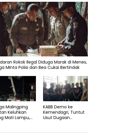
daran Rokok Ilegal Diduga Marak di Menes,
a Minta Polisi dan Bea Cukai Bertindak
ga Malingping
KABB Demo ke
tan Keluhkan
Kemendagri, Tuntut
ng Mati Lampu,
Usut Dugaan
Didesak Segera
Pelanggaran Sumpah
aiki Layanan
Jabatan Gubernur