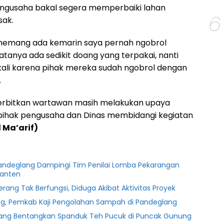
ngusaha bakal segera memperbaiki lahan
6
sak.
 memang ada kemarin saya pernah ngobrol
tanya ada sedikit doang yang terpakai, nanti
kali karena pihak mereka sudah ngobrol dengan
.
diterbitkan wartawan masih melakukan upaya
pihak pengusaha dan Dinas membidangi kegiatan
 Ma’arif)
Pandeglang Dampingi Tim Penilai Lomba Pekarangan
Banten
Serang Tak Berfungsi, Diduga Akibat Aktivitas Proyek
g, Pemkab Kaji Pengolahan Sampah di Pandeglang
lang Bentangkan Spanduk Teh Pucuk di Puncak Gunung