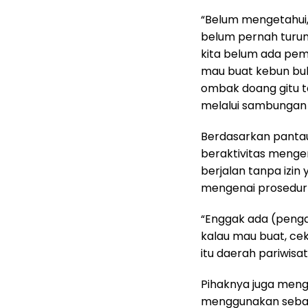
“Belum mengetahui, 
belum pernah turun
kita belum ada pem
mau buat kebun buk
ombak doang gitu t
melalui sambungan 
Berdasarkan pantaua
beraktivitas mengeru
berjalan tanpa izin
mengenai prosedur p
“Enggak ada (pengaj
kalau mau buat, cek 
itu daerah pariwisa
Pihaknya juga men
menggunakan sebagi