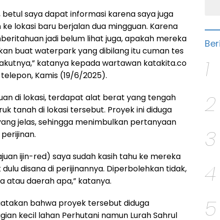
betul saya dapat informasi karena saya juga
 ke lokasi baru berjalan dua mingguan. Karena
beritahuan jadi belum lihat juga, apakah mereka
Ber
an buat waterpark yang dibilang itu cuman tes
1
akutnya,” katanya kepada wartawan katakita.co
telepon, Kamis (19/6/2025).
2
n di lokasi, terdapat alat berat yang tengah
k tanah di lokasi tersebut. Proyek ini diduga
 yang jelas, sehingga menimbulkan pertanyaan
3
erijinan.
uan ijin-red) saya sudah kasih tahu ke mereka
4
dulu disana di perijinannya. Diperbolehkan tidak,
ta atau daerah apa,” katanya.
5
gatakan bahwa proyek tersebut diduga
an kecil lahan Perhutani namun Lurah Sahrul