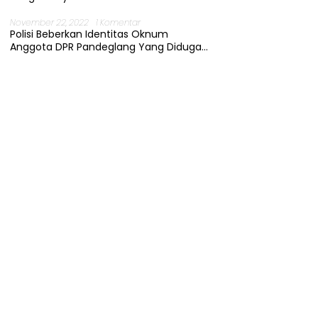
November 22, 2022
1 Komentar
Polisi Beberkan Identitas Oknum
Anggota DPR Pandeglang Yang Diduga
Terjerat Kasus Cabul