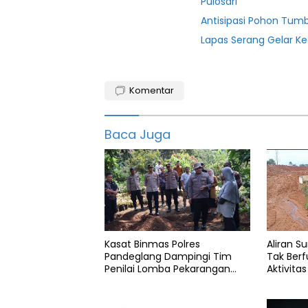
Pulosari
Antisipasi Pohon Tum
Lapas Serang Gelar K
Banten
Komentar
canggoang
diduga
Baca Juga
tanpa
ijin
Ilegal
juhut
lawang
taji
Kasat Binmas Polres
Aliran S
Pandeglang
Pandeglang Dampingi Tim
Tak Berf
Penilai Lomba Pekarangan
Aktivita
Proyek
Pangan Bergizi Polda Banten
water