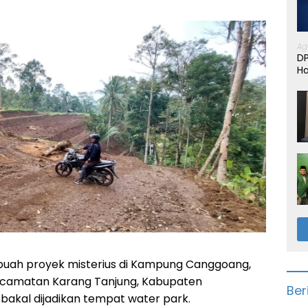
Ag
D
Ha
uah proyek misterius di Kampung Canggoang,
ecamatan Karang Tanjung, Kabupaten
Ber
bakal dijadikan tempat water park.