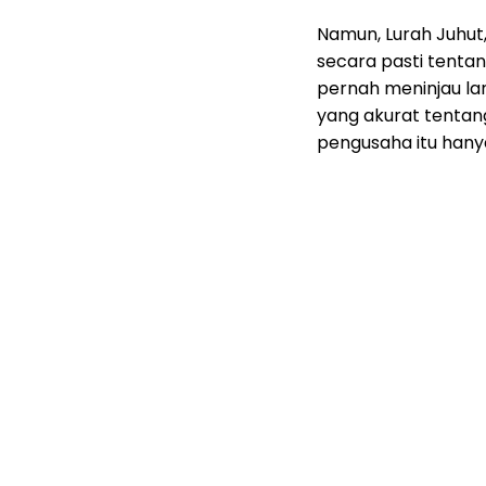
Namun, Lurah Juhu
secara pasti tenta
pernah meninjau la
yang akurat tentang
pengusaha itu hany