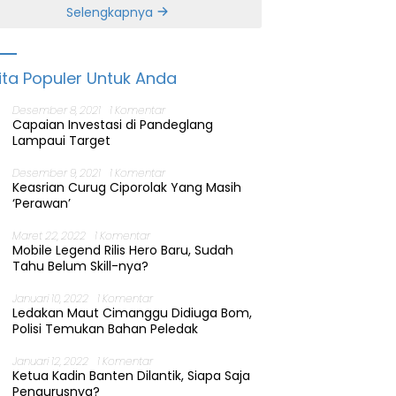
Banten
Selengkapnya
ita Populer Untuk Anda
Desember 8, 2021
1 Komentar
Capaian Investasi di Pandeglang
Lampaui Target
Desember 9, 2021
1 Komentar
Keasrian Curug Ciporolak Yang Masih
‘Perawan’
Maret 22, 2022
1 Komentar
Mobile Legend Rilis Hero Baru, Sudah
Tahu Belum Skill-nya?
Januari 10, 2022
1 Komentar
Ledakan Maut Cimanggu Didiuga Bom,
Polisi Temukan Bahan Peledak
Januari 12, 2022
1 Komentar
Ketua Kadin Banten Dilantik, Siapa Saja
Pengurusnya?