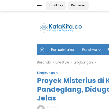
Langsung
Info Iklan
Disclimer
ke
konten
U
Pemerintahan
Peristiwa
t
a
m
Beranda
Lifestyle
Lingkungan
a
Lingkungan
Proyek Misterius d
Pandeglang, Diduga
Jelas
Katakita