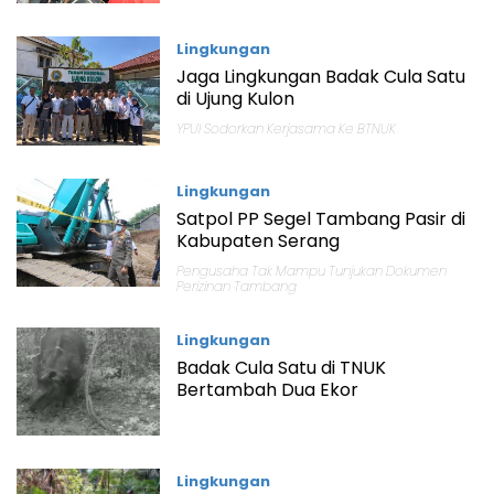
Lingkungan
Jaga Lingkungan Badak Cula Satu
di Ujung Kulon
YPUI Sodorkan Kerjasama Ke BTNUK
Lingkungan
Satpol PP Segel Tambang Pasir di
Kabupaten Serang
Pengusaha Tak Mampu Tunjukan Dokumen
Perizinan Tambang
Lingkungan
Badak Cula Satu di TNUK
Bertambah Dua Ekor
Lingkungan