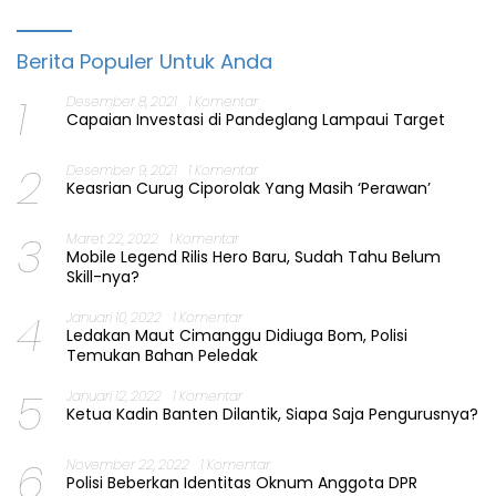
Berita Populer Untuk Anda
1
Desember 8, 2021
1 Komentar
Capaian Investasi di Pandeglang Lampaui Target
2
Desember 9, 2021
1 Komentar
Keasrian Curug Ciporolak Yang Masih ‘Perawan’
3
Maret 22, 2022
1 Komentar
Mobile Legend Rilis Hero Baru, Sudah Tahu Belum
Skill-nya?
4
Januari 10, 2022
1 Komentar
Ledakan Maut Cimanggu Didiuga Bom, Polisi
Temukan Bahan Peledak
5
Januari 12, 2022
1 Komentar
Ketua Kadin Banten Dilantik, Siapa Saja Pengurusnya?
6
November 22, 2022
1 Komentar
Polisi Beberkan Identitas Oknum Anggota DPR