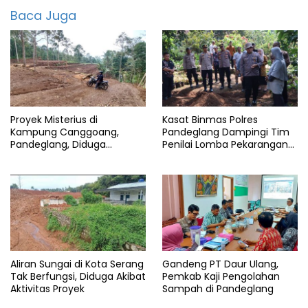
Baca Juga
Pandeglang
Pertanian
tanggul
jebol
Proyek Misterius di
Kasat Binmas Polres
Kampung Canggoang,
Pandeglang Dampingi Tim
Pandeglang, Diduga
Penilai Lomba Pekarangan
Berjalan Tanpa Izin yang
Pangan Bergizi Polda Banten
Jelas
Aliran Sungai di Kota Serang
Gandeng PT Daur Ulang,
Tak Berfungsi, Diduga Akibat
Pemkab Kaji Pengolahan
Aktivitas Proyek
Sampah di Pandeglang