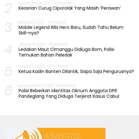
2
Desember 9, 2021
1 Komentar
Keasrian Curug Ciporolak Yang Masih ‘Perawan’
3
Maret 22, 2022
1 Komentar
Mobile Legend Rilis Hero Baru, Sudah Tahu Belum
Skill-nya?
4
Januari 10, 2022
1 Komentar
Ledakan Maut Cimanggu Didiuga Bom, Polisi
Temukan Bahan Peledak
5
Januari 12, 2022
1 Komentar
Ketua Kadin Banten Dilantik, Siapa Saja Pengurusnya?
6
November 22, 2022
1 Komentar
Polisi Beberkan Identitas Oknum Anggota DPR
Pandeglang Yang Diduga Terjerat Kasus Cabul