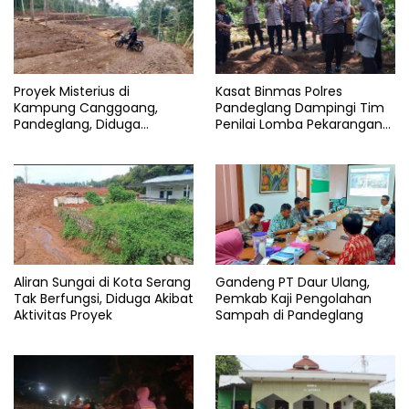
Pulosari
Proyek Misterius di
Kasat Binmas Polres
Kampung Canggoang,
Pandeglang Dampingi Tim
Pandeglang, Diduga
Penilai Lomba Pekarangan
Berjalan Tanpa Izin yang
Pangan Bergizi Polda Banten
Jelas
Aliran Sungai di Kota Serang
Gandeng PT Daur Ulang,
Tak Berfungsi, Diduga Akibat
Pemkab Kaji Pengolahan
Aktivitas Proyek
Sampah di Pandeglang