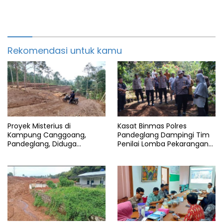
Rekomendasi untuk kamu
Proyek Misterius di
Kasat Binmas Polres
Kampung Canggoang,
Pandeglang Dampingi Tim
Pandeglang, Diduga
Penilai Lomba Pekarangan
Berjalan Tanpa Izin yang
Pangan Bergizi Polda Banten
Jelas