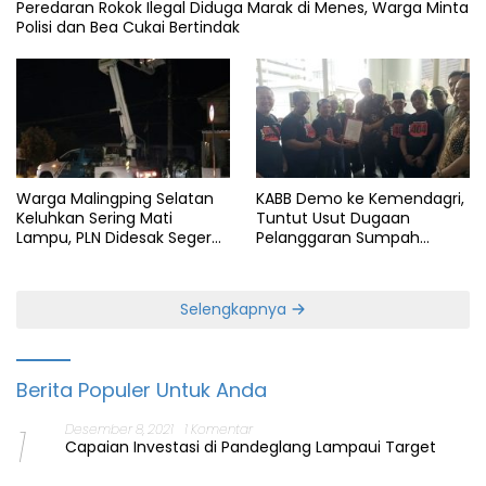
Peredaran Rokok Ilegal Diduga Marak di Menes, Warga Minta
Polisi dan Bea Cukai Bertindak
Warga Malingping Selatan
KABB Demo ke Kemendagri,
Keluhkan Sering Mati
Tuntut Usut Dugaan
Lampu, PLN Didesak Segera
Pelanggaran Sumpah
Perbaiki Layanan
Jabatan Gubernur Banten
Selengkapnya
Berita Populer Untuk Anda
1
Desember 8, 2021
1 Komentar
Capaian Investasi di Pandeglang Lampaui Target