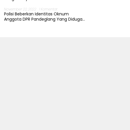
November 22, 2022
1 Komentar
Polisi Beberkan Identitas Oknum
Anggota DPR Pandeglang Yang Diduga
Terjerat Kasus Cabul