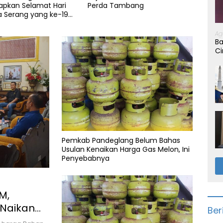
Tambang
Terima SK Periode 2026-2031,
10 Ri
Target Dongkrak Suara
Warg
di Pa
Ag
Ba
Ci
Pemkab Pandeglang Belum Bahas
Usulan Kenaikan Harga Gas Melon, Ini
Penyebabnya
M,
 Naikan
Ber