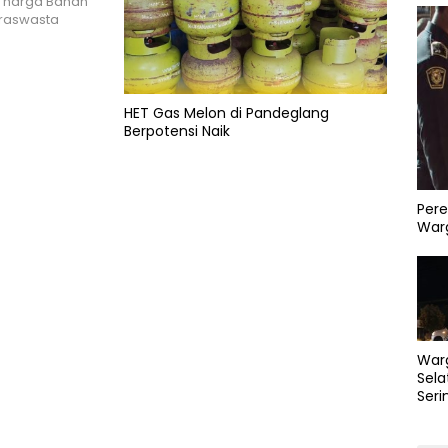
 harga Bahan
iraswasta
HET Gas Melon di Pandeglang
Berpotensi Naik
Pere
Warg
War
Sela
Seri
PLN 
Perb