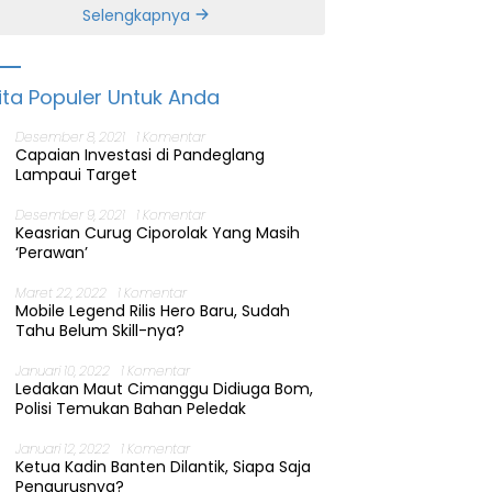
Banten
Selengkapnya
ita Populer Untuk Anda
Desember 8, 2021
1 Komentar
Capaian Investasi di Pandeglang
Lampaui Target
Desember 9, 2021
1 Komentar
Keasrian Curug Ciporolak Yang Masih
‘Perawan’
Maret 22, 2022
1 Komentar
Mobile Legend Rilis Hero Baru, Sudah
Tahu Belum Skill-nya?
Januari 10, 2022
1 Komentar
Ledakan Maut Cimanggu Didiuga Bom,
Polisi Temukan Bahan Peledak
Januari 12, 2022
1 Komentar
Ketua Kadin Banten Dilantik, Siapa Saja
Pengurusnya?