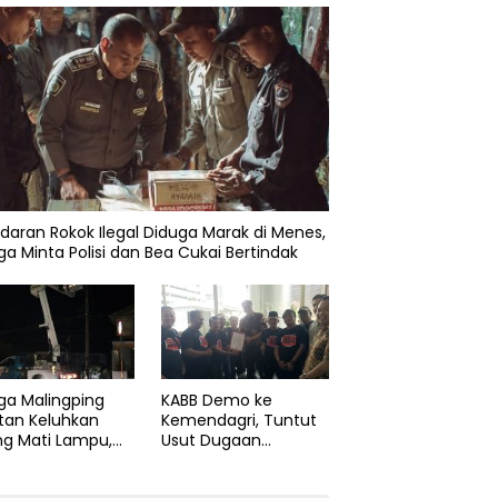
daran Rokok Ilegal Diduga Marak di Menes,
a Minta Polisi dan Bea Cukai Bertindak
ga Malingping
KABB Demo ke
tan Keluhkan
Kemendagri, Tuntut
ng Mati Lampu,
Usut Dugaan
Didesak Segera
Pelanggaran Sumpah
aiki Layanan
Jabatan Gubernur