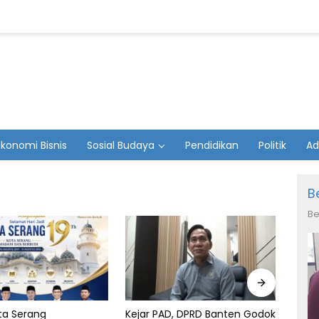
Ekonomi Bisnis
Sosial Budaya
Pendidikan
Politik
Ad
B
Be
AD, DPRD Banten Godok
Resmi! DPC PPP Pandeglang
DPC 