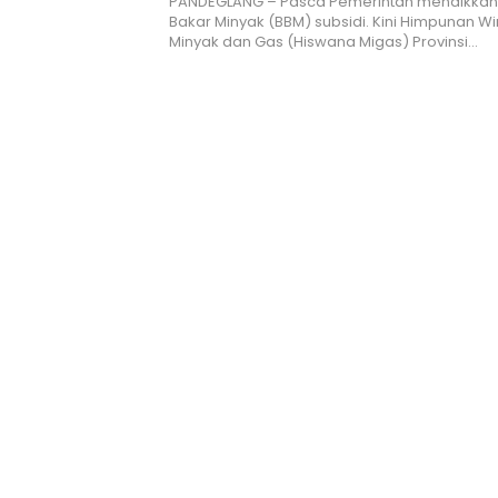
PANDEGLANG – Pasca Pemerintah menaikkan
Bakar Minyak (BBM) subsidi. Kini Himpunan W
Minyak dan Gas (Hiswana Migas) Provinsi…