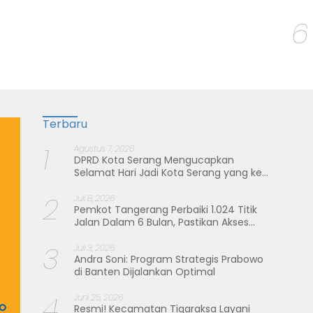
6
Terbaru
1
Agustus 7, 2026
DPRD Kota Serang Mengucapkan
Selamat Hari Jadi Kota Serang yang ke-
19 Tahun
2
Juli 8, 2026
Pemkot Tangerang Perbaiki 1.024 Titik
Jalan Dalam 6 Bulan, Pastikan Akses
Warga Aman dan Nyaman
3
Juli 3, 2026
Andra Soni: Program Strategis Prabowo
di Banten Dijalankan Optimal
4
Juni 25, 2026
Resmi! Kecamatan Tigaraksa Layani