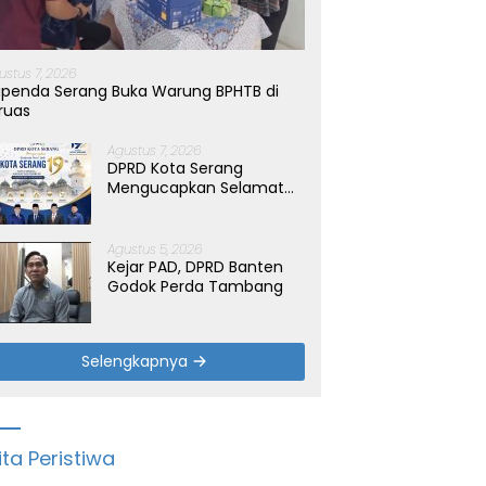
bu Liter Air Bersih untuk
Listrik di Banten Surplus
P
a Terdampak Kemarau
K
tia
ustus 7, 2026
penda Serang Buka Warung BPHTB di
ruas
Agustus 7, 2026
DPRD Kota Serang
Mengucapkan Selamat
Hari Jadi Kota Serang
yang ke-19 Tahun
Agustus 5, 2026
Kejar PAD, DPRD Banten
Godok Perda Tambang
Selengkapnya
ita Peristiwa