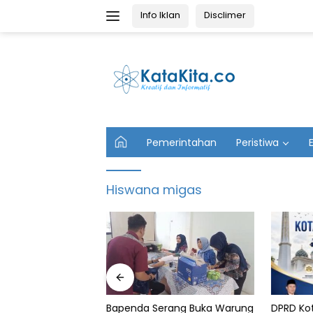
Langsung
Info Iklan
Disclimer
ke
konten
U
Pemerintahan
Peristiwa
t
a
m
Hiswana migas
a
DPRD Kota Serang
Kejar P
rang Buka Warung