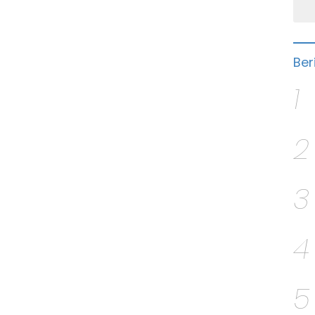
Ber
1
2
3
4
5