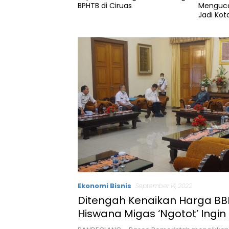
Mengucapkan Selamat Hari
Perda 
ruas
Jadi Kota Serang yang ke-19
Tahun
Ekonomi Bisnis
September 14, 2022
Ditengah Kenaikan Harga BB
Hiswana Migas ‘Ngotot’ Ingin
Harga Elpiji