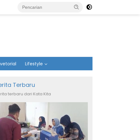
vetorial
Lifestyle
erita Terbaru
rita terbaru dari Kata Kita
PPP Pandeglang Salurkan
Gubernur Andra Soni: Stok
K