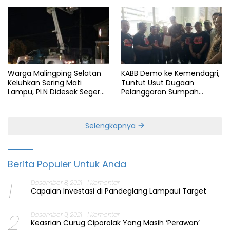
Warga Malingping Selatan
KABB Demo ke Kemendagri,
Keluhkan Sering Mati
Tuntut Usut Dugaan
Lampu, PLN Didesak Segera
Pelanggaran Sumpah
Perbaiki Layanan
Jabatan Gubernur Banten
Selengkapnya
Berita Populer Untuk Anda
1
Desember 8, 2021
1 Komentar
Capaian Investasi di Pandeglang Lampaui Target
2
Desember 9, 2021
1 Komentar
Keasrian Curug Ciporolak Yang Masih ‘Perawan’