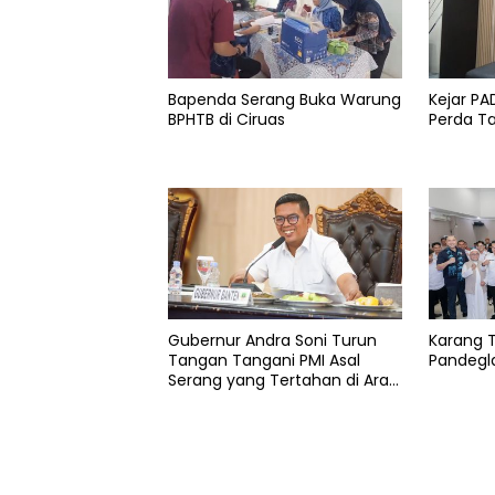
Kota
serang
Bapenda Serang Buka Warung
Kejar P
Walikota
BPHTB di Ciruas
Perda 
Gubernur Andra Soni Turun
Karang 
Tangan Tangani PMI Asal
Pandegla
Serang yang Tertahan di Arab
Saudi