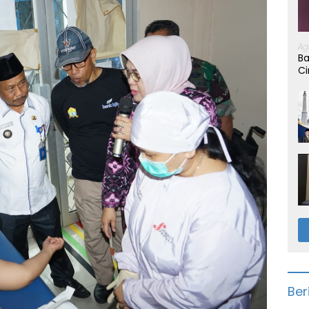
Ag
Ba
Ci
Ber