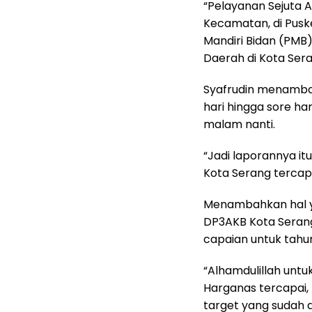
“Pelayanan Sejuta Ak
Kecamatan, di Pusk
Mandiri Bidan (PMB)
Daerah di Kota Sera
Syafrudin menambah
hari hingga sore ha
malam nanti.
“Jadi laporannya it
Kota Serang tercap
Menambahkan hal y
DP3AKB Kota Sera
capaian untuk tahun
“Alhamdulillah unt
Harganas tercapai, 
target yang sudah d