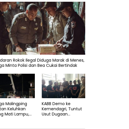
daran Rokok Ilegal Diduga Marak di Menes,
a Minta Polisi dan Bea Cukai Bertindak
KABB Demo ke
ga Malingping
Kemendagri, Tuntut
tan Keluhkan
Usut Dugaan
ng Mati Lampu,
Pelanggaran Sumpah
Didesak Segera
Jabatan Gubernur
aiki Layanan