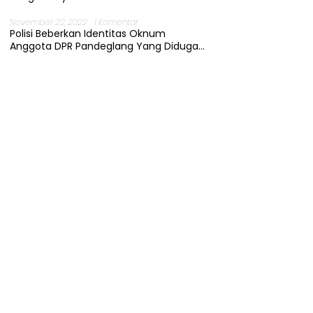
November 22, 2022
1 Komentar
Polisi Beberkan Identitas Oknum
Anggota DPR Pandeglang Yang Diduga
Terjerat Kasus Cabul