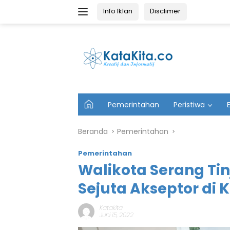
Langsung
Info Iklan
Disclimer
ke
konten
U
Pemerintahan
Peristiwa
t
a
m
Beranda
Pemerintahan
a
Pemerintahan
Walikota Serang Ti
Sejuta Akseptor di 
Katakita
Juni 15, 2022