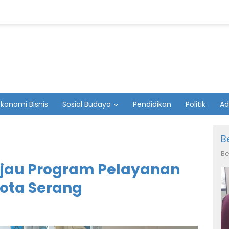
Ekonomi Bisnis
Sosial Budaya
Pendidikan
Politik
Ad
B
Be
njau Program Pelayanan
Kota Serang