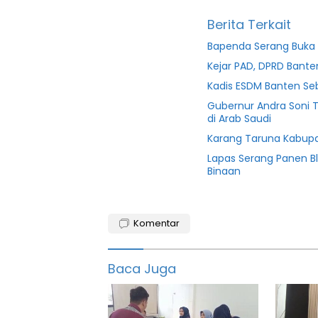
Berita Terkait
Bapenda Serang Buka 
Kejar PAD, DPRD Ban
Kadis ESDM Banten S
Gubernur Andra Soni 
di Arab Saudi
Karang Taruna Kabupa
Lapas Serang Panen B
Binaan
Berita
serang
Komentar
featured
Baca Juga
Harganas
Info
serang