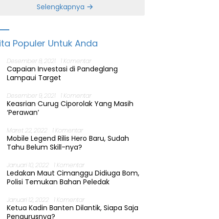
Banten
Selengkapnya
ita Populer Untuk Anda
Desember 8, 2021
1 Komentar
Capaian Investasi di Pandeglang
Lampaui Target
Desember 9, 2021
1 Komentar
Keasrian Curug Ciporolak Yang Masih
‘Perawan’
Maret 22, 2022
1 Komentar
Mobile Legend Rilis Hero Baru, Sudah
Tahu Belum Skill-nya?
Januari 10, 2022
1 Komentar
Ledakan Maut Cimanggu Didiuga Bom,
Polisi Temukan Bahan Peledak
Januari 12, 2022
1 Komentar
Ketua Kadin Banten Dilantik, Siapa Saja
Pengurusnya?