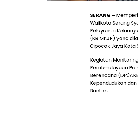
SERANG –
Memperin
Walikota Serang Sya
Pelayanan Keluarg
(KB MKJP) yang dil
Cipocok Jaya Kota 
Kegiatan Monitoring
Pemberdayaan Pere
Berencana (DP3AKB
Kependudukan dan K
Banten.