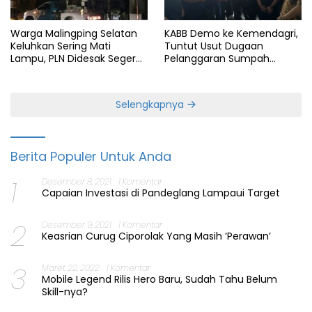
Warga Malingping Selatan
KABB Demo ke Kemendagri,
Keluhkan Sering Mati
Tuntut Usut Dugaan
Lampu, PLN Didesak Segera
Pelanggaran Sumpah
Perbaiki Layanan
Jabatan Gubernur Banten
Selengkapnya
Berita Populer Untuk Anda
1
Desember 8, 2021
1 Komentar
Capaian Investasi di Pandeglang Lampaui Target
2
Desember 9, 2021
1 Komentar
Keasrian Curug Ciporolak Yang Masih ‘Perawan’
3
Maret 22, 2022
1 Komentar
Mobile Legend Rilis Hero Baru, Sudah Tahu Belum
Skill-nya?