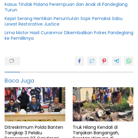
Kasus Tindak Pidana Perempuan dan Anak di Pandeglang
Turun
Kejari Serang Hentikan Penuntutan Sopir Pemakai Sabu
Lewat Restorative Justice
Lima Motor Hasil Curanmor Dikembalikan Polres Pandeglang
ke Pemiliknya
Berita
DPRD
Drpd
Baca Juga
Info
cabul
Pandeglang
Polres
Ditreskrimum Polda Banten
Truk Hilang Kendali di
Tangkap 3 Pelaku
Tanjakan Bangangah,