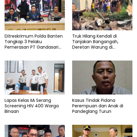
Ditreskrimum Polda Banten
Truk Hilang Kendali di
Tangkap 3 Pelaku
Tanjakan Bangangah,
Pemerasan PT Gandasari
Deretan Warung di
Energi, Ancam Duduki Kapal
Pandeglang Rata dengan
Tanah
Lapas Kelas IIA Serang
Kasus Tindak Pidana
Screening HIV 400 Warga
Perempuan dan Anak di
Binaan
Pandeglang Turun