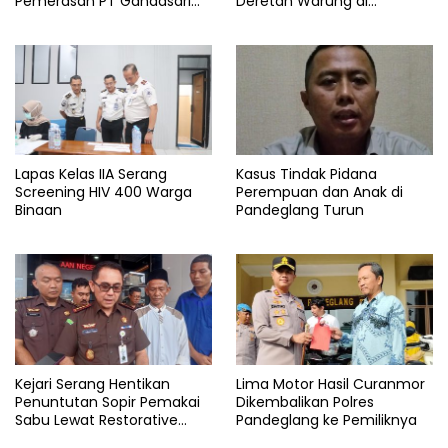
Pemerasan PT Gandasari
Deretan Warung di
Energi, Ancam Duduki Kapal
Pandeglang Rata dengan
Tanah
Lapas Kelas IIA Serang
Kasus Tindak Pidana
Screening HIV 400 Warga
Perempuan dan Anak di
Binaan
Pandeglang Turun
Kejari Serang Hentikan
Lima Motor Hasil Curanmor
Penuntutan Sopir Pemakai
Dikembalikan Polres
Sabu Lewat Restorative
Pandeglang ke Pemiliknya
Justice