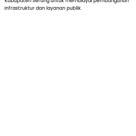
Kabupaten Serang untuk membiayai pembangunan
infrastruktur dan layanan publik.