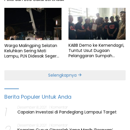
KABB Demo ke Kemendagri,
Warga Malingping Selatan
Tuntut Usut Dugaan
Keluhkan Sering Mati
Pelanggaran Sumpah
Lampu, PLN Didesak Segera
Jabatan Gubernur Banten
Perbaiki Layanan
Selengkapnya
Berita Populer Untuk Anda
1
Desember 8, 2021
1 Komentar
Capaian Investasi di Pandeglang Lampaui Target
2
Desember 9, 2021
1 Komentar
Keasrian Curug Ciporolak Yang Masih ‘Perawan’