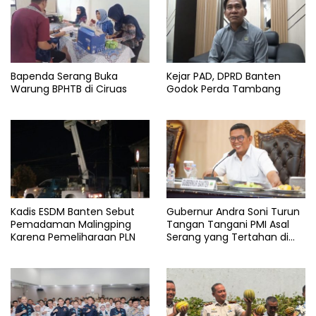
ratu
rahamtuzakiyah
retribusi
serang
Bapenda Serang Buka
Kejar PAD, DPRD Banten
Warung BPHTB di Ciruas
Godok Perda Tambang
Kadis ESDM Banten Sebut
Gubernur Andra Soni Turun
Pemadaman Malingping
Tangan Tangani PMI Asal
Karena Pemeliharaan PLN
Serang yang Tertahan di
Arab Saudi