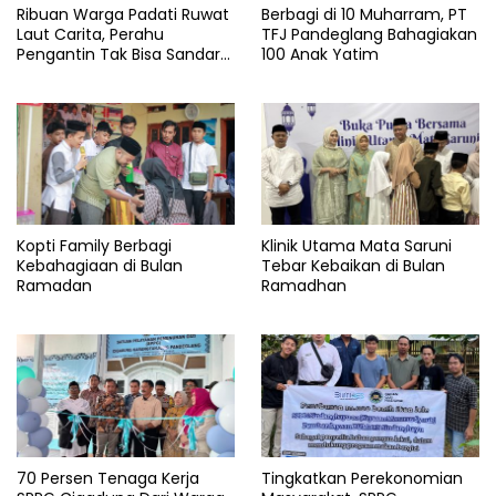
Ribuan Warga Padati Ruwat
Berbagi di 10 Muharram, PT
Pandeglang
Laut Carita, Perahu
TFJ Pandeglang Bahagiakan
Pengantin Tak Bisa Sandar
100 Anak Yatim
Sindangresmi
Akibat Pendangkalan
Kopti Family Berbagi
Klinik Utama Mata Saruni
Kebahagiaan di Bulan
Tebar Kebaikan di Bulan
Ramadan
Ramadhan
70 Persen Tenaga Kerja
Tingkatkan Perekonomian