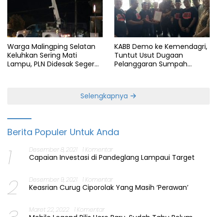
Warga Malingping Selatan
KABB Demo ke Kemendagri,
Keluhkan Sering Mati
Tuntut Usut Dugaan
Lampu, PLN Didesak Segera
Pelanggaran Sumpah
Perbaiki Layanan
Jabatan Gubernur Banten
Selengkapnya
Berita Populer Untuk Anda
1
Desember 8, 2021
1 Komentar
Capaian Investasi di Pandeglang Lampaui Target
2
Desember 9, 2021
1 Komentar
Keasrian Curug Ciporolak Yang Masih ‘Perawan’
Maret 22, 2022
1 Komentar