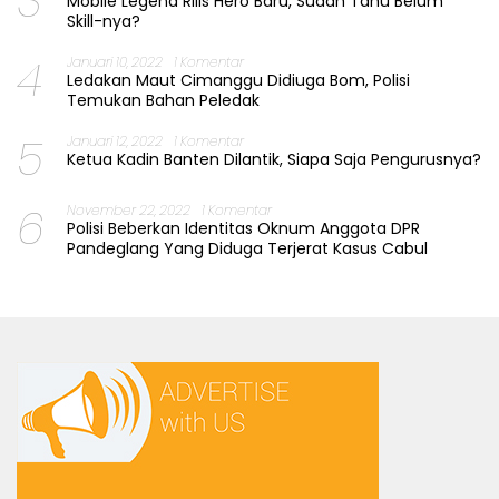
3
Mobile Legend Rilis Hero Baru, Sudah Tahu Belum
Skill-nya?
4
Januari 10, 2022
1 Komentar
Ledakan Maut Cimanggu Didiuga Bom, Polisi
Temukan Bahan Peledak
5
Januari 12, 2022
1 Komentar
Ketua Kadin Banten Dilantik, Siapa Saja Pengurusnya?
6
November 22, 2022
1 Komentar
Polisi Beberkan Identitas Oknum Anggota DPR
Pandeglang Yang Diduga Terjerat Kasus Cabul