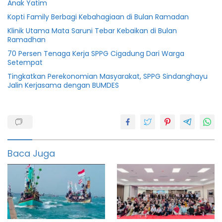
Anak Yatim
Kopti Family Berbagi Kebahagiaan di Bulan Ramadan
Klinik Utama Mata Saruni Tebar Kebaikan di Bulan
Ramadhan
70 Persen Tenaga Kerja SPPG Cigadung Dari Warga
Setempat
Tingkatkan Perekonomian Masyarakat, SPPG Sindanghayu
Jalin Kerjasama dengan BUMDES
Bpnt
Bupati
Irna
Narulita
Baca Juga
Dinsos
Pandeglang
Irna
narulita
Kpm