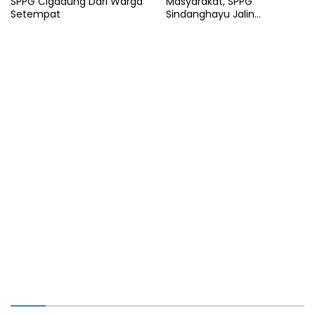
SPPG Cigadung Dari Warga
Masyarakat, SPPG
Setempat
Sindanghayu Jalin
Kerjasama dengan BUMDES