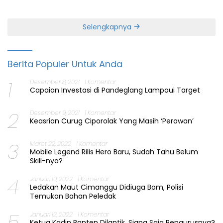
Perbaiki Layanan
Jabatan Gubernur Banten
Selengkapnya
Berita Populer Untuk Anda
1
Desember 8, 2021
1 Komentar
Capaian Investasi di Pandeglang Lampaui Target
2
Desember 9, 2021
1 Komentar
Keasrian Curug Ciporolak Yang Masih ‘Perawan’
3
Maret 22, 2022
1 Komentar
Mobile Legend Rilis Hero Baru, Sudah Tahu Belum
Skill-nya?
4
Januari 10, 2022
1 Komentar
Ledakan Maut Cimanggu Didiuga Bom, Polisi
Temukan Bahan Peledak
5
Januari 12, 2022
1 Komentar
Ketua Kadin Banten Dilantik, Siapa Saja Pengurusnya?