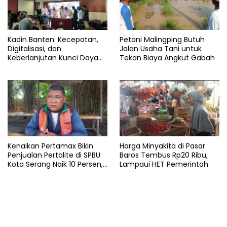
Terbaru
Toyota
Kadin Banten: Kecepatan,
Petani Malingping Butuh
Digitalisasi, dan
Jalan Usaha Tani untuk
Keberlanjutan Kunci Daya
Tekan Biaya Angkut Gabah
Saing Pelabuhan
Kenaikan Pertamax Bikin
Harga Minyakita di Pasar
Penjualan Pertalite di SPBU
Baros Tembus Rp20 Ribu,
Kota Serang Naik 10 Persen,
Lampaui HET Pemerintah
Ojol Kewalahan