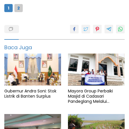
1
2
2022
All
new
veloz
Baca Juga
Automotive
Avanza
Elegan
featured
Gubernur Andra Soni: Stok
Mayora Group Perbaiki
Indonesia
Listrik di Banten Surplus
Masjid di Cadasari
Pandeglang Melalui
Keren
Program CSR
Mobil
Pecinta