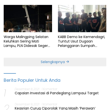
Warga Malingping Selatan
KABB Demo ke Kemendagri,
Keluhkan Sering Mati
Tuntut Usut Dugaan
Lampu, PLN Didesak Segera
Pelanggaran Sumpah
Perbaiki Layanan
Jabatan Gubernur Banten
Selengkapnya
Berita Populer Untuk Anda
1
Desember 8, 2021
1 Komentar
Capaian Investasi di Pandeglang Lampaui Target
2
Desember 9, 2021
1 Komentar
Keasrian Curug Ciporolak Yang Masih ‘Perawan’