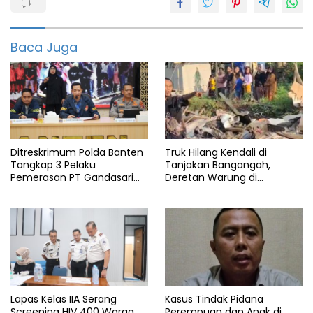
KORUPSI
LEBAK
Baca Juga
OTT
Polda
Banten
Ditreskrimum Polda Banten
Truk Hilang Kendali di
Tangkap 3 Pelaku
Tanjakan Bangangah,
Pemerasan PT Gandasari
Deretan Warung di
Energi, Ancam Duduki Kapal
Pandeglang Rata dengan
Tanah
Lapas Kelas IIA Serang
Kasus Tindak Pidana
Screening HIV 400 Warga
Perempuan dan Anak di