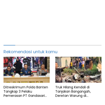
Rekomendasi untuk kamu
Ditreskrimum Polda Banten
Truk Hilang Kendali di
Tangkap 3 Pelaku
Tanjakan Bangangah,
Pemerasan PT Gandasari
Deretan Warung di
Energi, Ancam Duduki Kapal
Pandeglang Rata dengan
Tanah