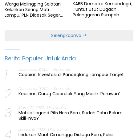
KABB Demo ke Kemendagri,
Warga Malingping Selatan
Tuntut Usut Dugaan
Keluhkan Sering Mati
Pelanggaran Sumpah
Lampu, PLN Didesak Segera
Jabatan Gubernur Banten
Perbaiki Layanan
Selengkapnya
Berita Populer Untuk Anda
1
Desember 8, 2021
1 Komentar
Capaian Investasi di Pandeglang Lampaui Target
2
Desember 9, 2021
1 Komentar
Keasrian Curug Ciporolak Yang Masih ‘Perawan’
3
Maret 22, 2022
1 Komentar
Mobile Legend Rilis Hero Baru, Sudah Tahu Belum
Skill-nya?
4
Januari 10, 2022
1 Komentar
Ledakan Maut Cimanggu Didiuga Bom, Polisi