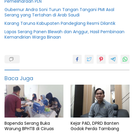
Pemeliharaan PLN
Gubernur Andra Soni Turun Tangan Tangani PMI Asal
Serang yang Tertahan di Arab Saudi
Karang Taruna Kabupaten Pandeglang Resmi Dilantik
Lapas Serang Panen Blewah dan Anggur, Hasil Pembinaan
Kemandirian Warga Binaan
Banten
Berita
Harga
Baca Juga
Distapang
Harga
pangan
Info
Pasar
Murah
Bapenda Serang Buka
Kejar PAD, DPRD Banten
Pemprov
banten
Warung BPHTB di Ciruas
Godok Perda Tambang