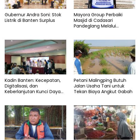
Kreatifitas
Gubernur Andra Soni: Stok
Mayora Group Perbaiki
Lapas
Listrik di Banten Surplus
Masjid di Cadasari
Pandeglang Melalui
LEBAK
Program CSR
Menkumham
Penjara
Rangkasbitung
Warga
Kadin Banten: Kecepatan,
Petani Malingping Butuh
Digitalisasi, dan
Jalan Usaha Tani untuk
Keberlanjutan Kunci Daya
Tekan Biaya Angkut Gabah
Saing Pelabuhan