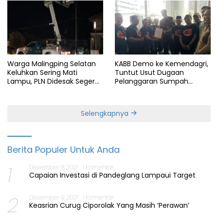
Warga Malingping Selatan
KABB Demo ke Kemendagri,
Keluhkan Sering Mati
Tuntut Usut Dugaan
Lampu, PLN Didesak Segera
Pelanggaran Sumpah
Perbaiki Layanan
Jabatan Gubernur Banten
Selengkapnya
Berita Populer Untuk Anda
1
Desember 8, 2021
1 Komentar
Capaian Investasi di Pandeglang Lampaui Target
2
Desember 9, 2021
1 Komentar
Keasrian Curug Ciporolak Yang Masih ‘Perawan’