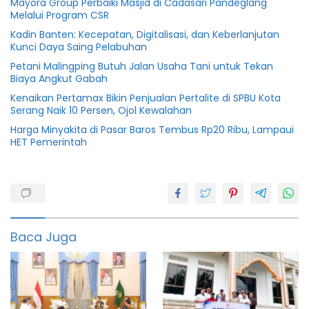
Mayora Group Perbaiki Masjid di Cadasari Pandeglang
Melalui Program CSR
Kadin Banten: Kecepatan, Digitalisasi, dan Keberlanjutan
Kunci Daya Saing Pelabuhan
Petani Malingping Butuh Jalan Usaha Tani untuk Tekan
Biaya Angkut Gabah
Kenaikan Pertamax Bikin Penjualan Pertalite di SPBU Kota
Serang Naik 10 Persen, Ojol Kewalahan
Harga Minyakita di Pasar Baros Tembus Rp20 Ribu, Lampaui
HET Pemerintah
Banten
Binaan
Ekonomi
Baca Juga
featured
Info
Kanwil