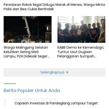
Peredaran Rokok Ilegal Diduga Marak di Menes, Warga Minta
Polisi dan Bea Cukai Bertindak
Warga Malingping Selatan
KABB Demo ke Kemendagri,
Keluhkan Sering Mati
Tuntut Usut Dugaan
Lampu, PLN Didesak Segera
Pelanggaran Sumpah
Perbaiki Layanan
Jabatan Gubernur Banten
Selengkapnya
Berita Populer Untuk Anda
1
Desember 8, 2021
1 Komentar
Capaian Investasi di Pandeglang Lampaui Target