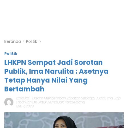
Beranda
Politik
Politik
LHKPN Sempat Jadi Sorotan
Publik, Irna Narulita : Asetnya
Tetap Hanya Nilai Yang
Bertambah
Katakita
-
Dalam Mengemban Jabatan Sebagai Bupati Irna Siap
Hibahkan Diri Untuk Kemajuan Pandeglang
Mei 7, 2023