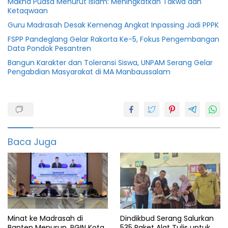
Makna Puasa Menurut Islam: Meningkatkan Takwa dan
Ketaqwaan
Guru Madrasah Desak Kemenag Angkat Inpassing Jadi PPPK
FSPP Pandeglang Gelar Rakorta Ke-5, Fokus Pengembangan
Data Pondok Pesantren
Bangun Karakter dan Toleransi Siswa, UNPAM Serang Gelar
Pengabdian Masyarakat di MA Manbaussalam
Berita
pandeglang
MTs As-
suwitamiyah
Baca Juga
Pandeglang
Minat ke Madrasah di
Dindikbud Serang Salurkan
Banten Menurun, PGIN Kota
535 Paket Alat Tulis untuk