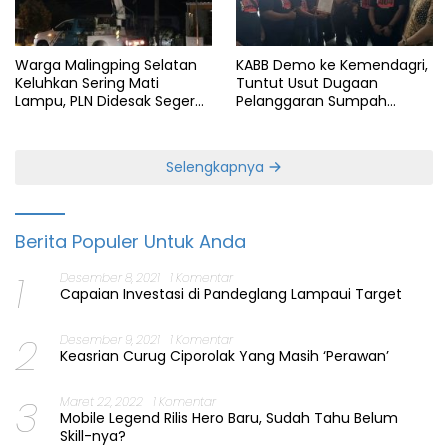
Warga Malingping Selatan
KABB Demo ke Kemendagri,
Keluhkan Sering Mati
Tuntut Usut Dugaan
Lampu, PLN Didesak Segera
Pelanggaran Sumpah
Perbaiki Layanan
Jabatan Gubernur Banten
Selengkapnya
Berita Populer Untuk Anda
1
Desember 8, 2021
1 Komentar
Capaian Investasi di Pandeglang Lampaui Target
2
Desember 9, 2021
1 Komentar
Keasrian Curug Ciporolak Yang Masih ‘Perawan’
3
Maret 22, 2022
1 Komentar
Mobile Legend Rilis Hero Baru, Sudah Tahu Belum
Skill-nya?