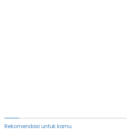
Pondok Pesantren
Masyarakat di MA
Manbaussalam
Rekomendasi untuk kamu