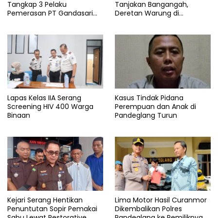
Tangkap 3 Pelaku
Tanjakan Bangangah,
Pemerasan PT Gandasari
Deretan Warung di
Energi, Ancam Duduki Kapal
Pandeglang Rata dengan
Tanah
Lapas Kelas IIA Serang
Kasus Tindak Pidana
Screening HIV 400 Warga
Perempuan dan Anak di
Binaan
Pandeglang Turun
Kejari Serang Hentikan
Lima Motor Hasil Curanmor
Penuntutan Sopir Pemakai
Dikembalikan Polres
Sabu Lewat Restorative
Pandeglang ke Pemiliknya