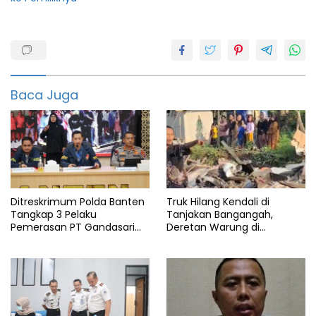
ATR
Berita
Banten
Baca Juga
BPN
KORUPSI
OTT
Polda
Banten
Ditreskrimum Polda Banten
Truk Hilang Kendali di
Tangkap 3 Pelaku
Tanjakan Bangangah,
Pemerasan PT Gandasari
Deretan Warung di
Energi, Ancam Duduki Kapal
Pandeglang Rata dengan
Tanah