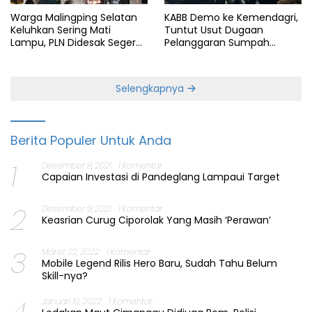
Warga Malingping Selatan
KABB Demo ke Kemendagri,
Keluhkan Sering Mati
Tuntut Usut Dugaan
Lampu, PLN Didesak Segera
Pelanggaran Sumpah
Perbaiki Layanan
Jabatan Gubernur Banten
Selengkapnya
Berita Populer Untuk Anda
1
Desember 8, 2021
1 Komentar
Capaian Investasi di Pandeglang Lampaui Target
2
Desember 9, 2021
1 Komentar
Keasrian Curug Ciporolak Yang Masih ‘Perawan’
3
Maret 22, 2022
1 Komentar
Mobile Legend Rilis Hero Baru, Sudah Tahu Belum
Skill-nya?
Januari 10, 2022
1 Komentar