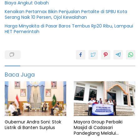
Biaya Angkut Gabah
Kenaikan Pertamax Bikin Penjualan Pertalite di SPBU Kota
Serang Naik 10 Persen, Ojol Kewalahan
Harga Minyakita di Pasar Baros Tembus Rp20 Ribu, Lampaui
HET Pemerintah
Bank
BJB
Bank
bjb
Tangsel
Baca Juga
Berita
Tangsel
Info
Tangsel
Tangerang
Selatan
Gubernur Andra Soni: Stok
Mayora Group Perbaiki
Listrik di Banten Surplus
Masjid di Cadasari
Pandeglang Melalui
Program CSR