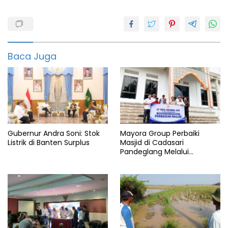
2023
Berita
HPN
Baca Juga
Hpn
Info
HPN
Info
Pers
Pandeglang
Gubernur Andra Soni: Stok
Mayora Group Perbaiki
Listrik di Banten Surplus
Masjid di Cadasari
Porwan
Pandeglang Melalui
Program CSR