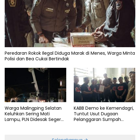
Peredaran Rokok Ilegal Diduga Marak di Menes, Warga Minta
Polisi dan Bea Cukai Bertindak
Warga Malingping Selatan
KABB Demo ke Kemendagri,
Keluhkan Sering Mati
Tuntut Usut Dugaan
Lampu, PLN Didesak Segera
Pelanggaran Sumpah
Perbaiki Layanan
Jabatan Gubernur Banten
Selengkapnya