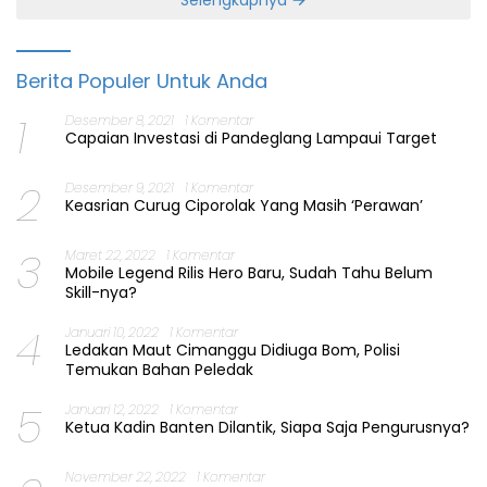
Berita Populer Untuk Anda
1
Desember 8, 2021
1 Komentar
Capaian Investasi di Pandeglang Lampaui Target
2
Desember 9, 2021
1 Komentar
Keasrian Curug Ciporolak Yang Masih ‘Perawan’
3
Maret 22, 2022
1 Komentar
Mobile Legend Rilis Hero Baru, Sudah Tahu Belum
Skill-nya?
4
Januari 10, 2022
1 Komentar
Ledakan Maut Cimanggu Didiuga Bom, Polisi
Temukan Bahan Peledak
5
Januari 12, 2022
1 Komentar
Ketua Kadin Banten Dilantik, Siapa Saja Pengurusnya?
November 22, 2022
1 Komentar