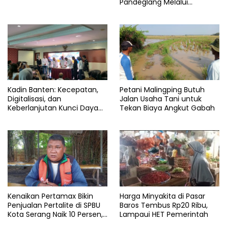
Pandeglang Melalui
Program CSR
Kadin Banten: Kecepatan,
Petani Malingping Butuh
Digitalisasi, dan
Jalan Usaha Tani untuk
Keberlanjutan Kunci Daya
Tekan Biaya Angkut Gabah
Saing Pelabuhan
Kenaikan Pertamax Bikin
Harga Minyakita di Pasar
Penjualan Pertalite di SPBU
Baros Tembus Rp20 Ribu,
Kota Serang Naik 10 Persen,
Lampaui HET Pemerintah
Ojol Kewalahan