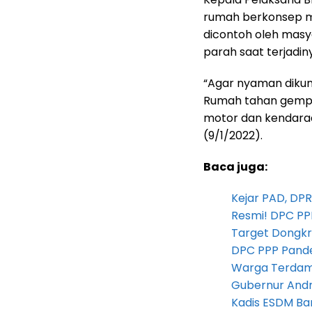
rumah berkonsep mi
dicontoh oleh masy
parah saat terjadin
“Agar nyaman dikun
Rumah tahan gempa 
motor dan kendaraa
(9/1/2022).
Baca juga:
Kejar PAD, D
Resmi! DPC PP
Target Dongkr
DPC PPP Pandeg
Warga Terdam
Gubernur Andra 
Kadis ESDM B