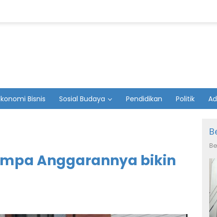
Ekonomi Bisnis
Sosial Budaya
Pendidikan
Politik
Ad
B
Be
empa Anggarannya bikin