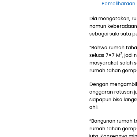
Pemeliharaan 
Dia mengatakan, rum
namun keberadaan 
sebagai sala satu 
“Bahwa rumah tahan 
2
seluas 7×7 M
, jadi
masyarakat salah s
rumah tahan gempa
Dengan mengambil 
anggaran ratusan ju
siapapun bisa lang
ahli.
“Bangunan rumah ta
rumah tahan gempa
juta. Konsepnya mini