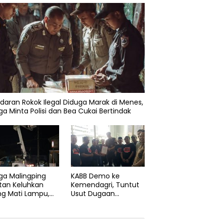
daran Rokok Ilegal Diduga Marak di Menes,
a Minta Polisi dan Bea Cukai Bertindak
ga Malingping
KABB Demo ke
tan Keluhkan
Kemendagri, Tuntut
ng Mati Lampu,
Usut Dugaan
Didesak Segera
Pelanggaran Sumpah
aiki Layanan
Jabatan Gubernur