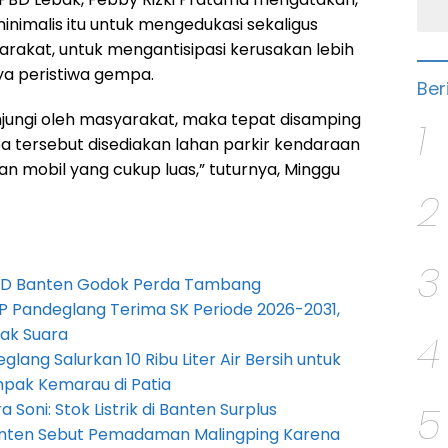
nimalis itu untuk mengedukasi sekaligus
arakat, untuk mengantisipasi kerusakan lebih
ya peristiwa gempa.
Ber
jungi oleh masyarakat, maka tepat disamping
1
tersebut disediakan lahan parkir kendaraan
n mobil yang cukup luas,” tuturnya, Minggu
2
3
PRD Banten Godok Perda Tambang
P Pandeglang Terima SK Periode 2026-2031,
ak Suara
4
lang Salurkan 10 Ribu Liter Air Bersih untuk
pak Kemarau di Patia
5
Soni: Stok Listrik di Banten Surplus
anten Sebut Pemadaman Malingping Karena