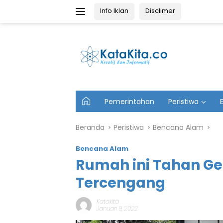
Langsung
Info Iklan
Disclimer
ke
konten
U
Pemerintahan
Peristiwa
t
a
m
Beranda
Peristiwa
Bencana Alam
a
Bencana Alam
Rumah ini Tahan G
Tercengang
Katakita
Januari 9, 2022