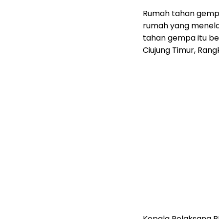
Rumah tahan gempa 
rumah yang menela
tahan gempa itu ber
Ciujung Timur, Ran
Kepala Pelaksana B