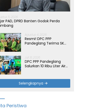
ustus 5, 2026
jar PAD, DPRD Banten Godok Perda
ambang
Agustus 4, 2026
Resmi! DPC PPP
Pandeglang Terima SK
Periode 2026-2031, Target
Dongkrak Suara
Juli 31, 2026
DPC PPP Pandeglang
Salurkan 10 Ribu Liter Air
Bersih untuk Warga
Terdampak Kemarau di
Patia
Selengkapnya
ita Peristiwa