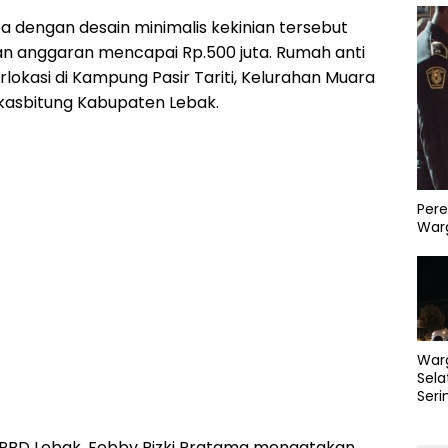
dengan desain minimalis kekinian tersebut
n anggaran mencapai Rp.500 juta. Rumah anti
lokasi di Kampung Pasir Tariti, Kelurahan Muara
gkasbitung Kabupaten Lebak.
Pere
Warg
War
Sela
Seri
PLN 
Perb
PBD Lebak, Febby Rizki Pratama mengatakan,