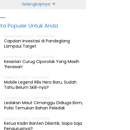
Banten
Selengkapnya
ita Populer Untuk Anda
Desember 8, 2021
1 Komentar
Capaian Investasi di Pandeglang
Lampaui Target
Desember 9, 2021
1 Komentar
Keasrian Curug Ciporolak Yang Masih
‘Perawan’
Maret 22, 2022
1 Komentar
Mobile Legend Rilis Hero Baru, Sudah
Tahu Belum Skill-nya?
Januari 10, 2022
1 Komentar
Ledakan Maut Cimanggu Didiuga Bom,
Polisi Temukan Bahan Peledak
Januari 12, 2022
1 Komentar
Ketua Kadin Banten Dilantik, Siapa Saja
Pengurusnya?