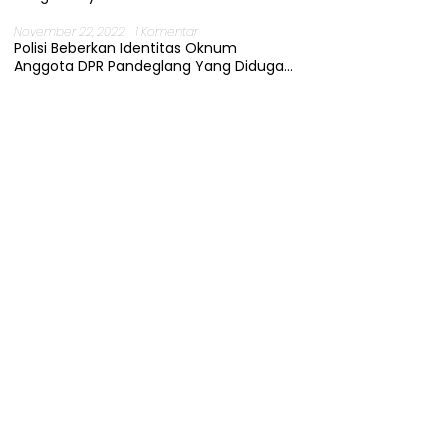
November 22, 2022
1 Komentar
Polisi Beberkan Identitas Oknum
Anggota DPR Pandeglang Yang Diduga
Terjerat Kasus Cabul